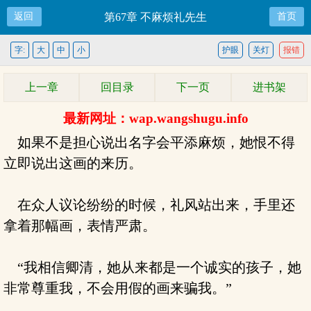
返回
第67章 不麻烦礼先生
首页
字:
大
中
小
护眼
关灯
报错
上一章
回目录
下一页
进书架
最新网址：wap.wangshugu.info
如果不是担心说出名字会平添麻烦，她恨不得
立即说出这画的来历。
在众人议论纷纷的时候，礼风站出来，手里还
拿着那幅画，表情严肃。
“我相信卿清，她从来都是一个诚实的孩子，她
非常尊重我，不会用假的画来骗我。”