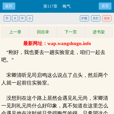
返回
第117章 晦气
首页
字:
大
中
小
护眼
关灯
报错
上一章
回目录
下一页
进书架
最新网址：wap.wangshugu.info
“刚好，我也要去一趟实验室走，咱们一起去
吧。”
宋卿清听见司启鸣这么说点了点头，然后两个
人就一起前往实验室。
没想到在这个路上居然会遇见礼元尚，宋卿清
一见到礼元尚什么好印象，真不知道在这里怎么
会遇见他在这时候只觉得晦气的很，只希望这个