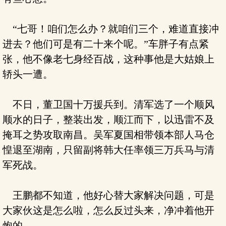
“七哥！咱们怎么办？就咱们三个，难道直接冲
进去？他们可是有二十来个呢。”车胖子有点紧
张，他不像老七身经百战，这种事他是大姑娘上
轿头一遭。
不日，董卫国十万援兵到。清军选了一个顺风
顺水的日子，整装出发，顺江而下，以迅雷不及
掩耳之势攻取南昌。吴军夏国相带领本部人马仓
惶退至湖南，只留副将韩大任率领三万兵马与清
军死战。
王鹏都不知道，他好心替大家解决问题，可是
大家伙这是怎么啦，怎么反过头来，净冲着他开
炮的。