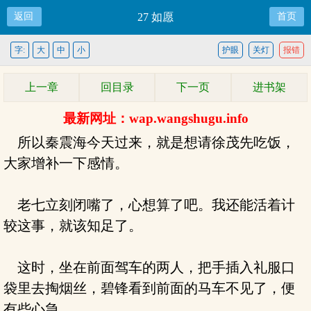
返回
27 如愿
首页
字:
大
中
小
护眼
关灯
报错
上一章
回目录
下一页
进书架
最新网址：wap.wangshugu.info
所以秦震海今天过来，就是想请徐茂先吃饭，
大家增补一下感情。
老七立刻闭嘴了，心想算了吧。我还能活着计
较这事，就该知足了。
这时，坐在前面驾车的两人，把手插入礼服口
袋里去掏烟丝，碧锋看到前面的马车不见了，便
有些心急。