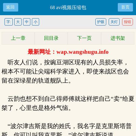
返回
68 avi视频压缩包
首页
字:
大
中
小
护眼
关灯
报错
上一章
回目录
下一页
进书架
最新网址：wap.wangshugu.info
听友人们说，按豌豆湖区现有的人员损失率，
根本不可能让尖端科学家进入，即使来战区也会
留在深绿星的轨道舰队上。
云韵也想不到自己得师傅就这样把自己“卖”给夏
桀了，心里也是格外气恼。
“波尔津吉斯是我的姓氏，我名字是克里斯塔普
斯，你可以叫我克里斯。”波尔津吉斯说道。