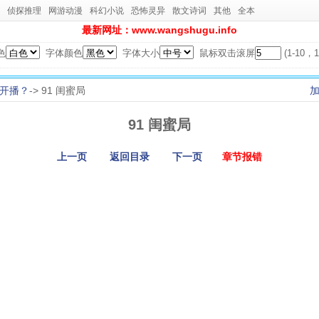
侦探推理
网游动漫
科幻小说
恐怖灵异
散文诗词
其他
全本
最新网址：www.wangshugu.info
色
字体颜色
字体大小
鼠标双击滚屏
(1-10
开播？
-> 91 闺蜜局
91 闺蜜局
上一页
返回目录
下一页
章节报错