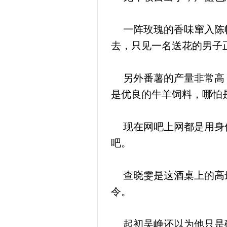
一阵玫瑰的香味窜入陈帆
去，只见一名送花的男子
另外番薯的产量非常高，
是优良的牛羊饲料，哪怕
现在网吧上网都是用身份
吧。
查晓雯是这酒桌上的高最
令。
起初吴峥还以为他只是碰