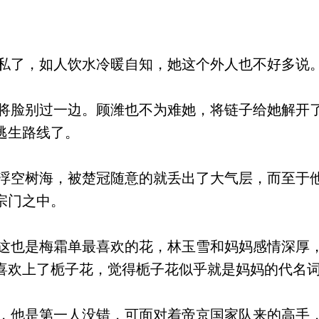
了，如人饮水冷暖自知，她这个外人也不好多说
脸别过一边。顾潍也不为难她，将链子给她解开
逃生路线了。
空树海，被楚冠随意的就丢出了大气层，而至于
宗门之中。
也是梅霜单最喜欢的花，林玉雪和妈妈感情深厚
喜欢上了栀子花，觉得栀子花似乎就是妈妈的代名
他是第一人没错，可面对着帝京国家队来的高手