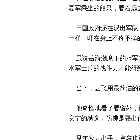
夏军乘坐的船只，看着远
日国政府还在派出军队，
一样，叮在身上不疼不痒
虽说岳海潮麾下的水军实
水军士兵的战斗力才能得
当下，云飞用最简洁的语
他奇怪地看了看窗外，微
安宁的感觉，仿佛是要出
见年牧云出手，卢鑫也忍