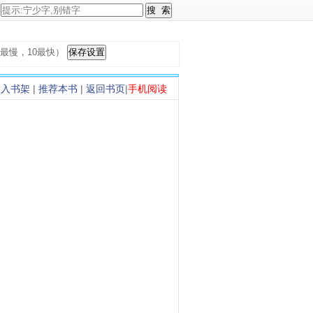
，1最慢，10最快）
加入书架
|
推荐本书
|
返回书页
|
手机阅读