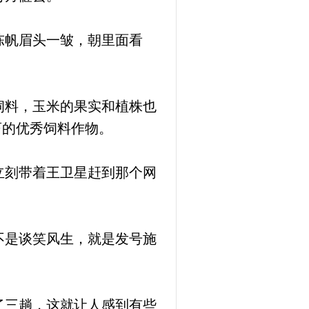
陈帆眉头一皱，朝里面看
饲料，玉米的果实和植株也
畜的优秀饲料作物。
立刻带着王卫星赶到那个网
不是谈笑风生，就是发号施
了三趟，这就让人感到有些