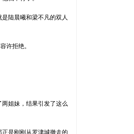
就是陆晨曦和梁不凡的双人
不容许拒绝。
了两姐妹，结果引发了这么
那正是刚刚从罗津城撤走的