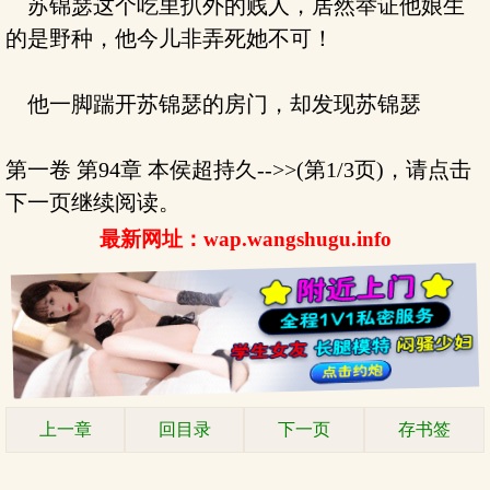
苏锦瑟这个吃里扒外的贱人，居然举证他娘生
的是野种，他今儿非弄死她不可！
他一脚踹开苏锦瑟的房门，却发现苏锦瑟
第一卷 第94章 本侯超持久-->>(第1/3页)，请点击
下一页继续阅读。
最新网址：wap.wangshugu.info
上一章
回目录
下一页
存书签