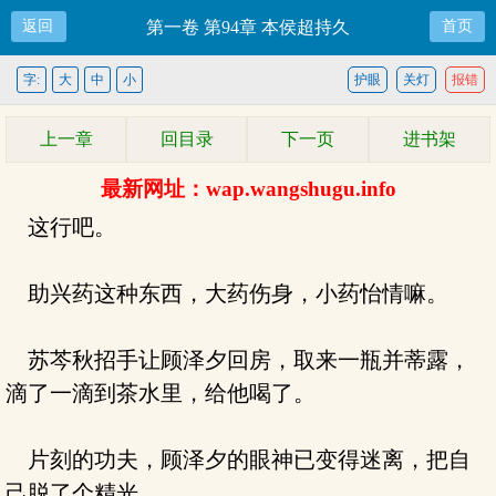
返回
第一卷 第94章 本侯超持久
首页
字:
大
中
小
护眼
关灯
报错
上一章
回目录
下一页
进书架
最新网址：wap.wangshugu.info
这行吧。
助兴药这种东西，大药伤身，小药怡情嘛。
苏芩秋招手让顾泽夕回房，取来一瓶并蒂露，
滴了一滴到茶水里，给他喝了。
片刻的功夫，顾泽夕的眼神已变得迷离，把自
己脱了个精光。