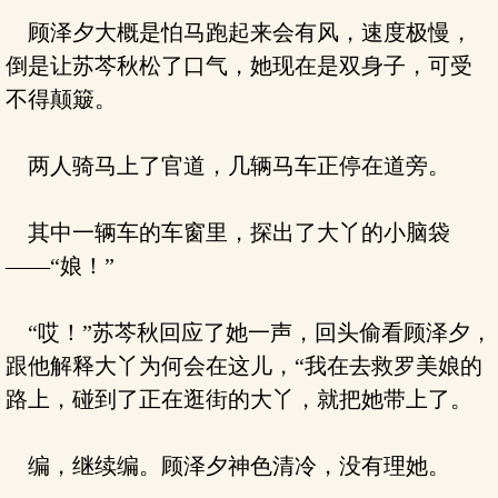
顾泽夕大概是怕马跑起来会有风，速度极慢，
倒是让苏芩秋松了口气，她现在是双身子，可受
不得颠簸。
两人骑马上了官道，几辆马车正停在道旁。
其中一辆车的车窗里，探出了大丫的小脑袋
——“娘！”
“哎！”苏芩秋回应了她一声，回头偷看顾泽夕，
跟他解释大丫为何会在这儿，“我在去救罗美娘的
路上，碰到了正在逛街的大丫，就把她带上了。
编，继续编。顾泽夕神色清冷，没有理她。