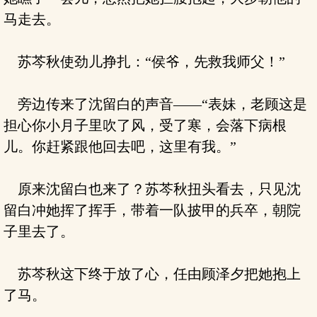
马走去。
苏芩秋使劲儿挣扎：“侯爷，先救我师父！”
旁边传来了沈留白的声音——“表妹，老顾这是
担心你小月子里吹了风，受了寒，会落下病根
儿。你赶紧跟他回去吧，这里有我。”
原来沈留白也来了？苏芩秋扭头看去，只见沈
留白冲她挥了挥手，带着一队披甲的兵卒，朝院
子里去了。
苏芩秋这下终于放了心，任由顾泽夕把她抱上
了马。