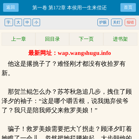
返回
第一卷 第172章 本侯用一生来偿还
首页
字:
大
中
小
护眼
关灯
报错
上一章
回目录
下一页
进书架
最新网址：wap.wangshugu.info
他这是撂挑子了？难怪刚才都没有收拾罗有
新。
那贺兰鲲怎么办？苏芩秋急追几步，拽住了顾
泽夕的袖子：“这是哪个嚼舌根，说我抛弃侯爷
了？我只是陪我师父来救罗美娘！”
骗子！救罗美娘需要把大丫拐走？顾泽夕盯着
她瞧了一会儿，忽然把她拦腰抱起，大步朝他的