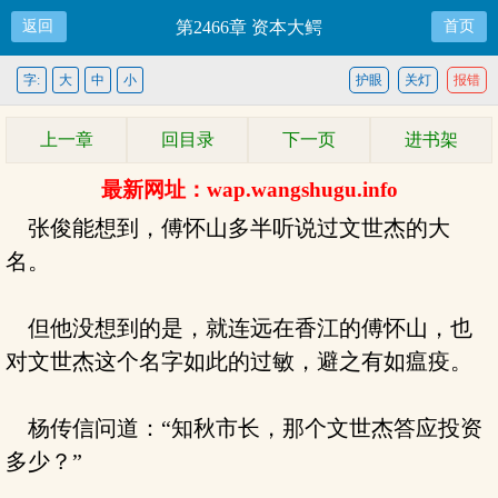
返回
第2466章 资本大鳄
首页
字:
大
中
小
护眼
关灯
报错
上一章
回目录
下一页
进书架
最新网址：wap.wangshugu.info
张俊能想到，傅怀山多半听说过文世杰的大
名。
但他没想到的是，就连远在香江的傅怀山，也
对文世杰这个名字如此的过敏，避之有如瘟疫。
杨传信问道：“知秋市长，那个文世杰答应投资
多少？”