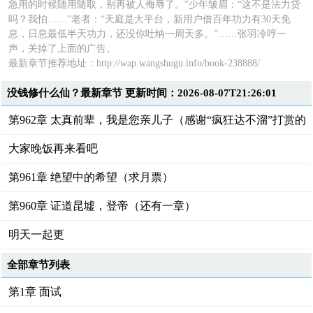
急用的时候随用随取，别再被人侮辱了。”少年皱眉：“这不是法力贷
吗？我怕……”老者：“天庭是大平台，新用户借百年功力有30天免
息，日息最低半天功力，还没你吐纳一周天多。”……张羽冷哼一
声，关掉了上面的广告。
最新章节推荐地址：
http://wap.wangshugu.info/book-238888/
没钱修什么仙？最新章节 更新时间：2026-08-07T21:26:01
第962章 太真前辈，我是您亲儿子（感谢“疯狂达不溜”打赏的
盟主）
大家晚饭再来看吧
第961章 绝望中的希望（求月票）
第960章 证道昆墟，登帝（还有一章）
明天一起更
全部章节列表
第1章 面试