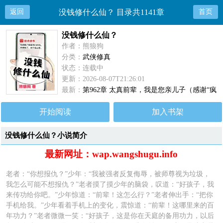
返回
没钱修什么仙？ 目录共1141章
首页
没钱修什么仙？
作者：熊狼狗
分类：
武侠修真
状态：连载中
更新：2026-08-07T21:26:01
最新：
第962章 太真前辈，我是您亲儿子（感谢“疯
狂达不溜”打赏的盟主）
开始阅读
加入书架
没钱修什么仙？小说简介
最新网址：wap.wangshugu.info
老者：“你想报仇？”少年：“我被强者反复侮辱，被师尊视为垃圾，
我怎么可能不想报仇？”老者摸了摸少年的脑袋，叹道：“好孩子，我
来传功给你吧。”少年惊道：“前辈！这怎么行？”老者伸出手：“把你
手机给我。”少年看着手机上的变化，震惊道：“前辈！这哪里来的百
年功力？”老者微微一笑：“好孩子，这是你在天庭的备用功力，以后