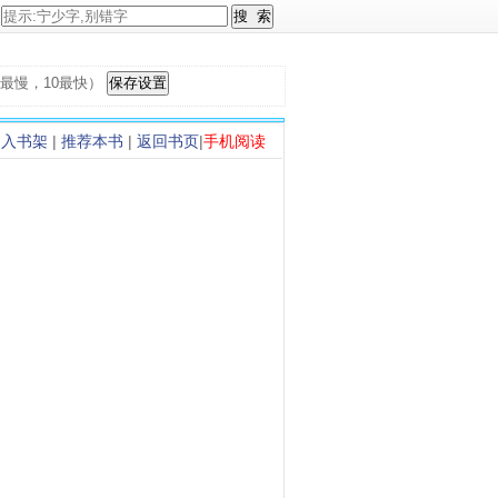
，1最慢，10最快）
加入书架
|
推荐本书
|
返回书页
|
手机阅读