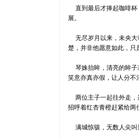
直到最后才捧起咖啡杯，
展。
无尽岁月以来，未央大帝
楚，并非他愿意如此，只
琴姝抬眸，清亮的眸子凝
笑意亦真亦假，让人分不
两位主子一起往外走，这
招呼着红杏青橙赶紧给两
满城惊骇，无数人尖叫逃