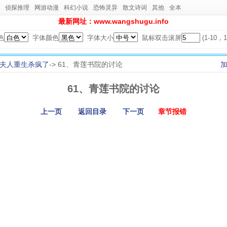
侦探推理
网游动漫
科幻小说
恐怖灵异
散文诗词
其他
全本
最新网址：www.wangshugu.info
色
字体颜色
字体大小
鼠标双击滚屏
(1-10
夫人重生杀疯了
-> 61、青莲书院的讨论
61、青莲书院的讨论
上一页
返回目录
下一页
章节报错