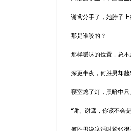
谢鸢分手了，她脖子上
那是谁咬的？
那样暧昧的位置，总不
深更半夜，何胜男却越
寝室熄了灯，黑暗中只
“谢、谢鸢，你该不会是
何胜男说这话时紧张得不