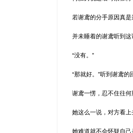
若谢鸢的分手原因真是这
并未睡着的谢鸢听到这话
“没有。”
“那就好。”听到谢鸢的
谢鸢一愣，忍不住往何
她这么一说，对方看上
她难道就不会怀疑自己