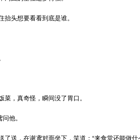
住抬头想要看看到底是谁。
。
饭菜，真奇怪，瞬间没了胃口。
鸢问他。
了送，在谢鸢对面坐下，笑道：“来食堂还能做什