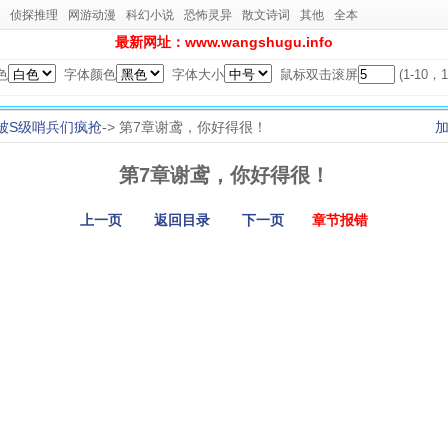
侦探推理
网游动漫
科幻小说
恐怖灵异
散文诗词
其他
全本
最新网址：www.wangshugu.info
色
字体颜色
字体大小
鼠标双击滚屏
(1-10
被S级哨兵们疯抢
-> 第7章谢鸢，你好得很！
第7章谢鸢，你好得很！
上一页
返回目录
下一页
章节报错