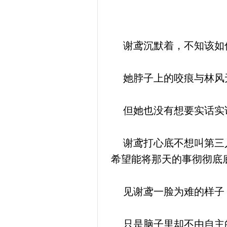
谢鸢沉默着，不知该如
她脖子上的咬痕与林风
但她也没有想要实话实话
谢鸢打心底不想叫第三人
希望能将那天的事彻彻底
见谢鸢一脸为难的样子
只是脑子里却不由自主