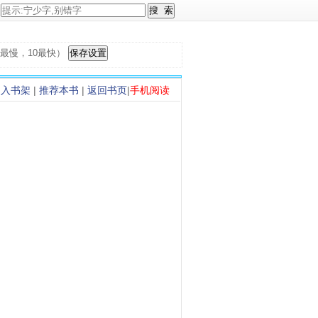
，1最慢，10最快）
加入书架
|
推荐本书
|
返回书页
|
手机阅读