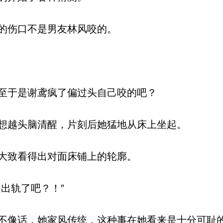
的伤口不是男友林风咬的。
至于是谢鸢疯了偏过头自己咬的吧？
想越头脑清醒，片刻后她猛地从床上坐起。
大致看得出对面床铺上的轮廓。
出轨了吧？！”
像话，她家风传统，这种事在她看来是十分可耻