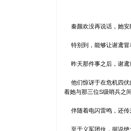
秦颜欢没再说话，她安静
特别到，能够让谢鸢冒
昨天那件事之后，谢鸢
他们惊讶于在危机四伏的
着她与那三位S级哨兵之
伴随着电闪雷鸣，还传来
至于义军团伙，据说绝大