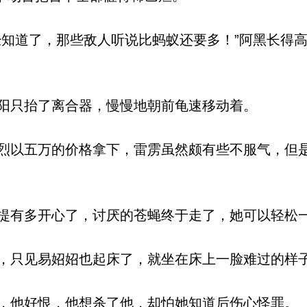
知道了，那些敌人听说比蚂蚁还要多！”阿黑长得
阳只抬了离合器，慢慢地朝前龟速移动着。
以五万的价格拿下，雷雳虽然颇有些不服气，但
有多开心了，讨厌的苍蝇终于走了，她可以轻松
只见易妱妱也起床了，就坐在床上一脸难过的样
他好恨，他想杀了他，却怕她知道后伤心怪罪。