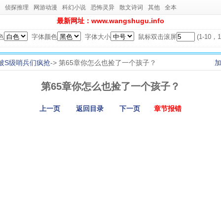
侦探推理
网游动漫
科幻小说
恐怖灵异
散文诗词
其他
全本
最新网址：www.wangshugu.info
色
字体颜色
字体大小
鼠标双击滚屏
(1-10
被S级哨兵们疯抢
-> 第65章你怎么也捡了一个孩子？
第65章你怎么也捡了一个孩子？
上一页
返回目录
下一页
章节报错