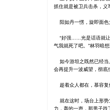
抓住就是被卫兵击杀，义
阳如丹一愣，旋即面色大
“好强……光是话语就让
气我就死了吧。”林羽暗想
如今游坦之既然已经当上
会再提升一波威望，彻底
趁着众人都在，慕容复便
就在这时，场台上形势立
力，轰的一声，那男子跌