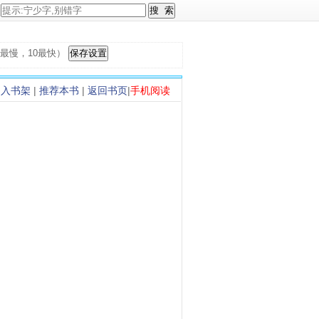
，1最慢，10最快）
加入书架
|
推荐本书
|
返回书页
|
手机阅读