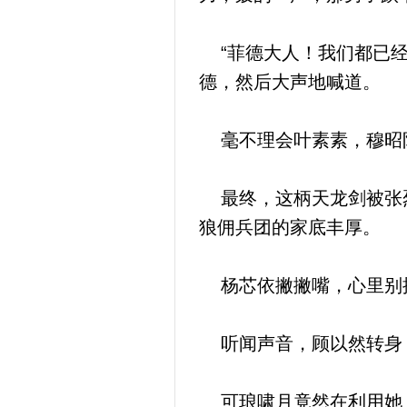
“菲德大人！我们都已经
德，然后大声地喊道。
毫不理会叶素素，穆昭
最终，这柄天龙剑被张烈
狼佣兵团的家底丰厚。
杨芯依撇撇嘴，心里别提
听闻声音，顾以然转身，
可琅啸月竟然在利用她，