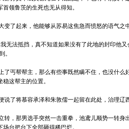
军首领鲁茨的生死也无从得知。
变了起来，他能够从苏易这焦急而愤怒的语气之
我无法抵挡，真不知道如果没有了此地的封印他又
到。
了丐帮帮主，那么有些事既然瞒不住，也没什么
坐稳这帮主的位置。
说了将慕容承泽和朱敦儒一起留在此处，治理辽
转，那男选手突然一击重拳，池鸢儿顺势一转身
下场台把台下全部砸得稀巴烂。