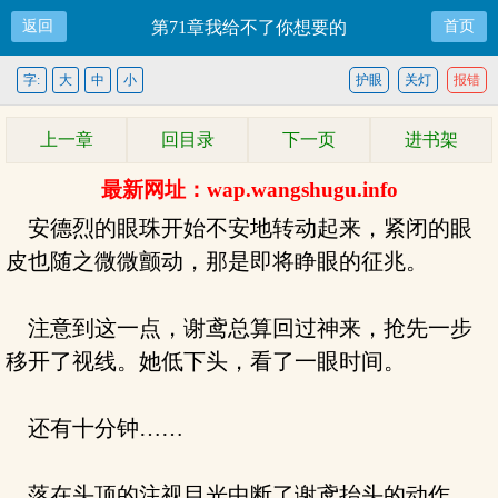
返回
第71章我给不了你想要的
首页
字:
大
中
小
护眼
关灯
报错
上一章
回目录
下一页
进书架
最新网址：wap.wangshugu.info
安德烈的眼珠开始不安地转动起来，紧闭的眼
皮也随之微微颤动，那是即将睁眼的征兆。
注意到这一点，谢鸢总算回过神来，抢先一步
移开了视线。她低下头，看了一眼时间。
还有十分钟……
落在头顶的注视目光中断了谢鸢抬头的动作，