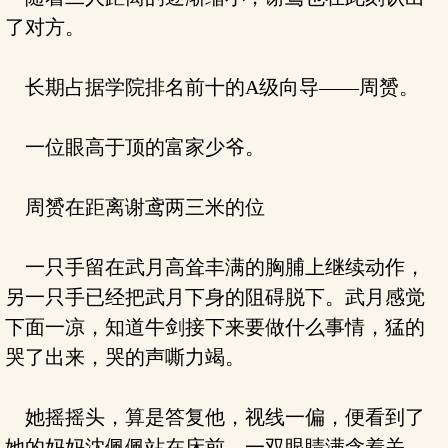
了对方。
长期占据学院排名前十的A级向导——周赟。
一位眼高于顶的富家少爷。
周赟在距离谢鸢两三米的位
一只手留在武月高耸丰满的胸脯上继续动作，
另一只手已经把武月下身的阻碍脱下。武月感觉
下面一凉，知道牛剑接下来要做什么事情，猛的
哭了出来，哭的声嘶力竭。
她摇摇头，算是答复他，视线一偏，便看到了
她的妈妈沈佩佩站在床前，一双眼睛满含着关