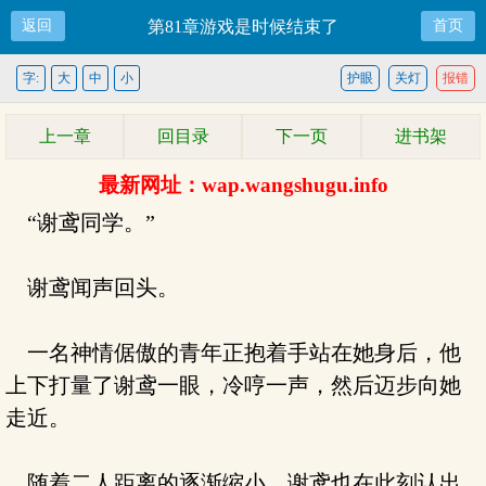
返回
第81章游戏是时候结束了
首页
字:
大
中
小
护眼
关灯
报错
上一章
回目录
下一页
进书架
最新网址：wap.wangshugu.info
“谢鸢同学。”
谢鸢闻声回头。
一名神情倨傲的青年正抱着手站在她身后，他
上下打量了谢鸢一眼，冷哼一声，然后迈步向她
走近。
随着二人距离的逐渐缩小，谢鸢也在此刻认出