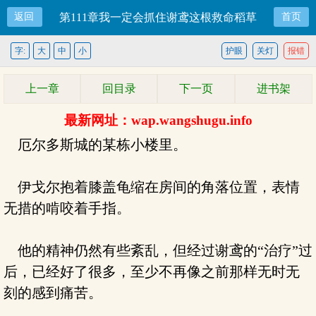
返回
第111章我一定会抓住谢鸢这根救命稻草
首页
字:
大
中
小
护眼
关灯
报错
上一章
回目录
下一页
进书架
最新网址：wap.wangshugu.info
厄尔多斯城的某栋小楼里。
伊戈尔抱着膝盖龟缩在房间的角落位置，表情
无措的啃咬着手指。
他的精神仍然有些紊乱，但经过谢鸢的“治疗”过
后，已经好了很多，至少不再像之前那样无时无
刻的感到痛苦。