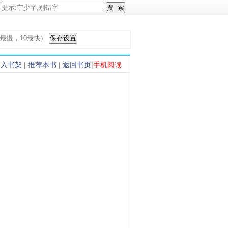
，1最慢，10最快）
加入书架
|
推荐本书
|
返回书页
|
手机阅读