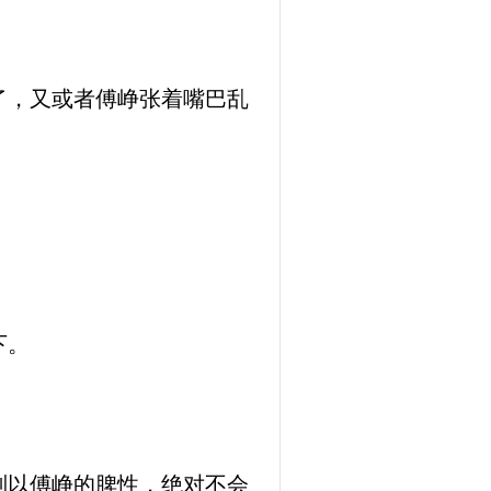
了，又或者傅峥张着嘴巴乱
下。
则以傅峥的脾性，绝对不会