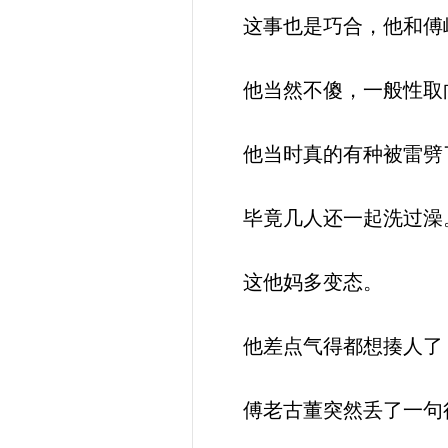
这事也是巧合，他和傅峥
他当然不傻，一般性取向
他当时真的有种被雷劈
毕竟几人还一起洗过澡
这他妈多变态。
他差点气得都想揍人了
傅老古董突然丢了一句