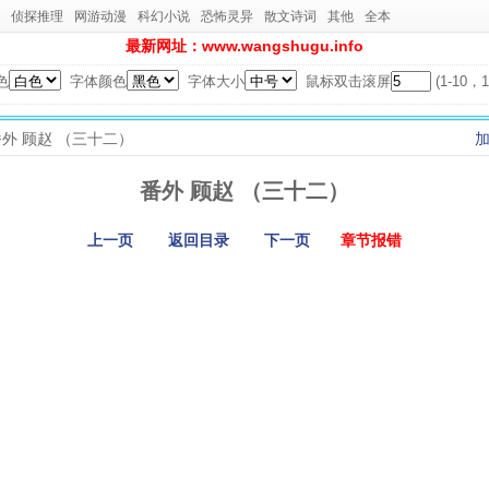
侦探推理
网游动漫
科幻小说
恐怖灵异
散文诗词
其他
全本
最新网址：www.wangshugu.info
色
字体颜色
字体大小
鼠标双击滚屏
(1-10
 番外 顾赵 （三十二）
番外 顾赵 （三十二）
上一页
返回目录
下一页
章节报错