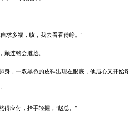
自求多福，咳，我去看看傅峥。”
，顾连铭会尴尬。
身，一双黑色的皮鞋出现在眼底，他眉心又开始
”
得应付，抬手轻握，“赵总。”