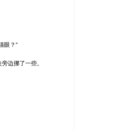
猫眼？”
往旁边挪了一些。