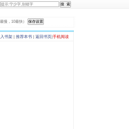
，1最慢，10最快）
加入书架
|
推荐本书
|
返回书页
|
手机阅读