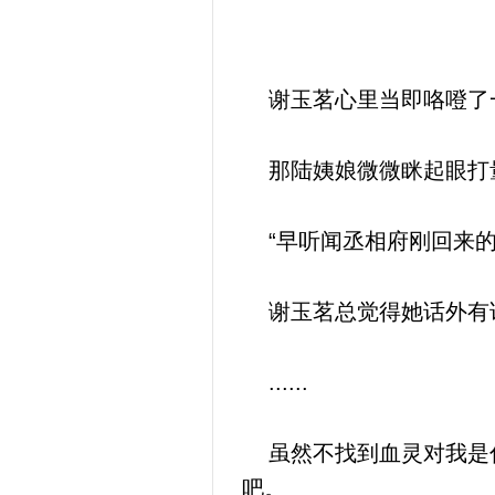
谢玉茗心里当即咯噔了
那陆姨娘微微眯起眼打
“早听闻丞相府刚回来的
谢玉茗总觉得她话外有
......
虽然不找到血灵对我是什
吧。