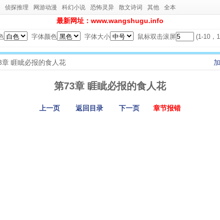
侦探推理
网游动漫
科幻小说
恐怖灵异
散文诗词
其他
全本
最新网址：www.wangshugu.info
色
字体颜色
字体大小
鼠标双击滚屏
(1-10
第73章 睚眦必报的食人花
第73章 睚眦必报的食人花
上一页
返回目录
下一页
章节报错