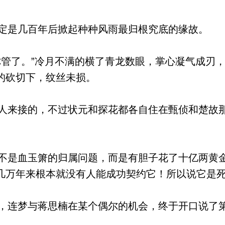
是几百年后掀起种种风雨最归根究底的缘故。
管了。”冷月不满的横了青龙数眼，掌心凝气成刃
的砍切下，纹丝未损。
来接的，不过状元和探花都各自住在甄侦和楚故
是血玉箫的归属问题，而是有胆子花了十亿两黄
几万年来根本就没有人能成功契约它！所以说它是
连梦与蒋思楠在某个偶尔的机会，终于开口说了