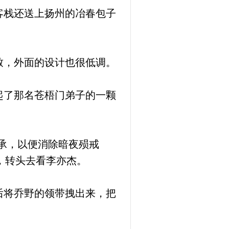
客栈还送上扬州的冶春包子
致，外面的设计也很低调。
起了那名苍梧门弟子的一颗
承，以便消除暗夜殒戒
，转头去看李亦杰。
后将乔野的领带拽出来，把