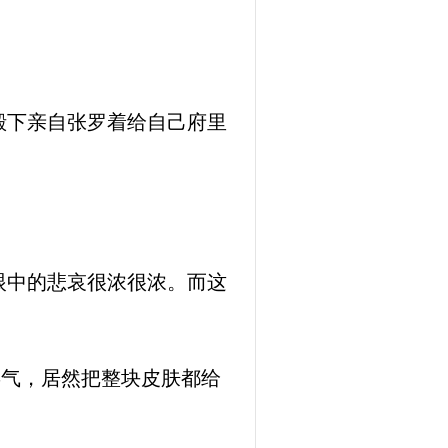
殿下亲自张罗着给自己府里
。
眼中的悲哀很浓很浓。而这
毒气，居然把整块皮肤都给