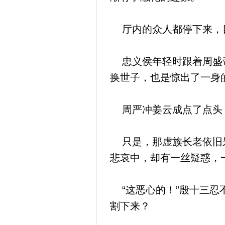
厅内的众人都停下来，目
忠义侯年轻时跟着周盛帝
换世子，也是惊出了一身
周严冲姜云成点了点头，
只是，那虚族长老依旧呆
悲哀中，却有一丝疑惑，
“这恶心的！”殷十三忍
割下来？