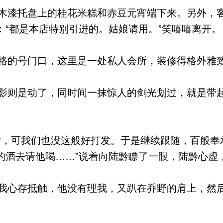
漆托盘上的桂花米糕和赤豆元宵端下来。另外，
：“都是本店特别引进的。姑娘请用。”笑嘻嘻离开。
的号门口，这里是一处私人会所，装修得格外雅
则是动了，同时间一抹惊人的剑光划过，就是带
，可我们也没这般好打发。于是继续跟随，百般奉
的酒去请他喝……”说着向陆黔瞟了一眼，陆黔心虚
心存抵触，他没有理我，又趴在乔野的肩上，然