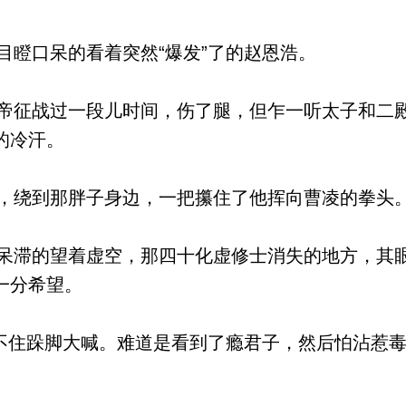
瞪口呆的看着突然“爆发”了的赵恩浩。
征战过一段儿时间，伤了腿，但乍一听太子和二
的冷汗。
绕到那胖子身边，一把攥住了他挥向曹凌的拳头
滞的望着虚空，那四十化虚修士消失的地方，其
一分希望。
不住跺脚大喊。难道是看到了瘾君子，然后怕沾惹