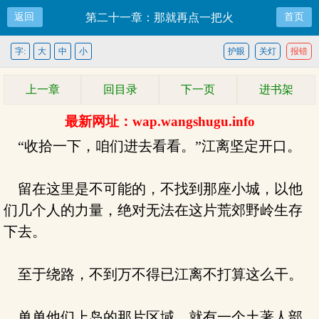
返回
第二十一章：那就再点一把火
首页
字:
大
中
小
护眼
关灯
报错
上一章
回目录
下一页
进书架
最新网址：wap.wangshugu.info
“收拾一下，咱们进去看看。”江离坚定开口。
留在这里是不可能的，不找到那座小城，以他
们几个人的力量，绝对无法在这片荒郊野岭生存
下去。
至于绕路，不到万不得已江离不打算这么干。
单单他们上岛的那片区域，就有一个土著人部