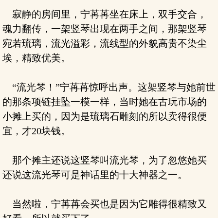
寂静的房间里，宁苒苒坐在床上，双手交合，
魂力翻传，一架竖琴出现在两手之间，那架竖琴
宛若琉璃，流光溢彩，流线型的外貌高贵不染尘
埃，精致优美。
“流光琴！”宁苒苒惊呼出声。这架竖琴与她前世
的那条项链挂坠一模一样，当时她在古玩市场的
小摊上买的，因为是琉璃石雕刻的所以卖得很便
宜，才20块钱。
那个摊主还说这竖琴叫流光琴，为了忽悠她买
还说这流光琴可是神话里的十大神器之一。
当然啦，宁苒苒会买也是因为它雕得很精致又