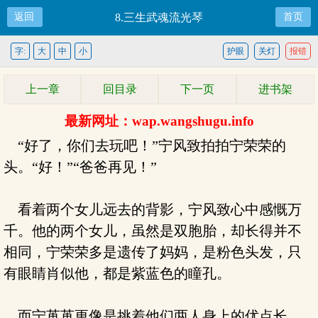
返回
8.三生武魂流光琴
首页
字:
大
中
小
护眼
关灯
报错
上一章
回目录
下一页
进书架
最新网址：wap.wangshugu.info
“好了，你们去玩吧！”宁风致拍拍宁荣荣的
头。“好！”“爸爸再见！”
看着两个女儿远去的背影，宁风致心中感慨万
千。他的两个女儿，虽然是双胞胎，却长得并不
相同，宁荣荣多是遗传了妈妈，是粉色头发，只
有眼睛肖似他，都是紫蓝色的瞳孔。
而宁苒苒更像是挑着他们两人身上的优点长