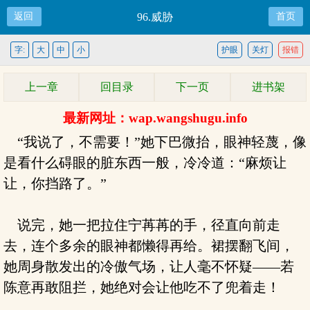
返回
96.威胁
首页
字:
大
中
小
护眼
关灯
报错
上一章
回目录
下一页
进书架
最新网址：wap.wangshugu.info
“我说了，不需要！”她下巴微抬，眼神轻蔑，像
是看什么碍眼的脏东西一般，冷冷道：“麻烦让
让，你挡路了。”
说完，她一把拉住宁苒苒的手，径直向前走
去，连个多余的眼神都懒得再给。裙摆翻飞间，
她周身散发出的冷傲气场，让人毫不怀疑——若
陈意再敢阻拦，她绝对会让他吃不了兜着走！