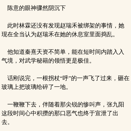
陈意的眼神骤然阴沉下
此时林霖还没有发现赵瑞禾被绑架的事情，她
现在全当认为赵瑞禾在她的休息室里面捣乱。
他知道秦熹天资不简单，能在短时间内踏入入
气境，对武学秘籍的领悟更是极佳。
话刚说完，一根拐杖“呼”的一声飞了过来，砸在
玻璃上把玻璃给碎了一地。
一鞭鞭下去，伴随着那尖锐的惨叫声，张九阳
这段时间心中积攒的那口恶气也终于宣泄了出
去。