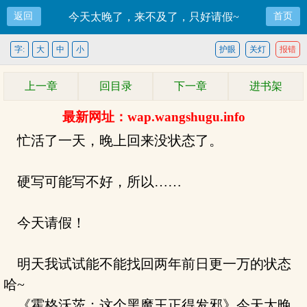
返回
今天太晚了，来不及了，只好请假~
首页
字:
大
中
小
护眼
关灯
报错
上一章
回目录
下一章
进书架
最新网址：wap.wangshugu.info
忙活了一天，晚上回来没状态了。
硬写可能写不好，所以……
今天请假！
明天我试试能不能找回两年前日更一万的状态
哈~
《霍格沃茨：这个黑魔王正得发邪》今天太晚