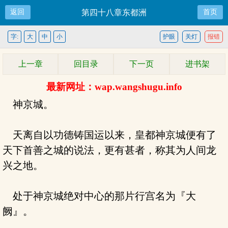
返回
第四十八章东都洲
首页
字:
大
中
小
护眼
关灯
报错
上一章
回目录
下一页
进书架
最新网址：wap.wangshugu.info
神京城。
天离自以功德铸国运以来，皇都神京城便有了
天下首善之城的说法，更有甚者，称其为人间龙
兴之地。
处于神京城绝对中心的那片行宫名为『大
阙』。