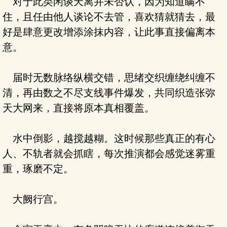
对于此类闲谈天离并未否认，因为知道瞒不
住，且任由他人谈论不去管，喜欢猜就猜去，最
好是肆意更改增添涂抹内容，让此事直接偏离本
意。
届时无数脉络纵横交错，思绪交织缠绕纠缠不
清，再由数之不尽支线事件爆发，共同织造张弥
天大网来，直接将原本真相覆盖。
水中倒影，越搅越糊。这时候那些真正的有心
人、不轨者就会抓瞎，每次推演都会感觉迷雾重
重，琢磨不定。
大阙行宫。