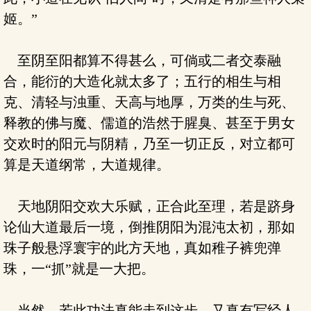
姬。”
至阴至阳都算不得甚么，可倘或二者交泰融
合，能衍的大造化就太多了；五行的相生与相
克、清轻与浊重、天高与地厚，万类的生与死、
释教的佛与魔、儒道的浩然于腥臭、甚至于男女
交欢时的阳元与阴精，乃至一切正反，对立都可
算是天道纲常，大道规律。
天地阴阳交欢大乐赋，正合此至理，若是跻身
论仙大道最后一境，倒推阴阳为混沌太初，那如
珠子般悬浮寰宇的此方天地，真如稚子裤兜弹
珠，一“抓”就是一大把。
当然，若此功法真能走到这步，又真有写经人