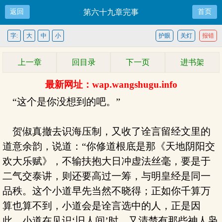
返回
第六十九章完事
首页
字:
大
中
小
护眼
关灯
报错
上一章
回目录
下一页
进书架
最新网址：wap.wangshugu.info
“这个是你没想到的吧。”
贺俶真撤去识海压制，又收了诠言留经文里的
道意余韵，说道：“你修道根底是那《天地阴阳交
欢大乐赋》，不输扶抱大日冲虚法丝毫，要是于
二气交泰讲，则还要高过一筹，与明皇经是同一
品秩。这个小道早先当然不晓得；正如你千算万
算也算不到，小道会是诠言选中的人，正是因
此，小道在见识‘旧人间’时，又清楚有那些神人枭