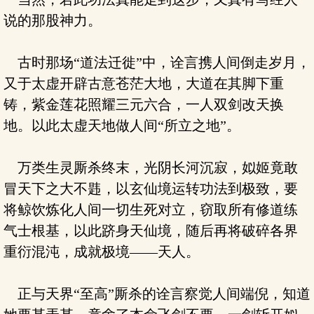
说的那股神力。
古时那场“道法迁徙”中，诠言携人间倒走岁月，
又于太虚开辟古意苍茫大地，大道在其脚下重
铸，紫金莲花照耀三元六合，一人双剑改天换
地。以此太虚天地做人间“所立之地”。
万类生灵厮杀终末，光阴长河沉寂，姒姬竟敢
冒天下之大不韪，以玄仙境运转功法到极致，要
将鲸饮炼化人间一切生死对立，窃取所有修道练
气士根基，以此跻身天仙境，随后再将破碎各界
重衍混沌，成就极境——天人。
正与天界“至高”厮杀的诠言察觉人间端倪，知道