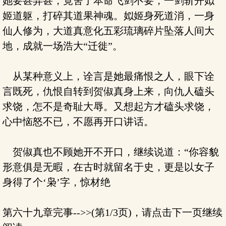
她要甚弄甚，竟舍了本命飞剑不要，一剑斩开姒
姬道躯，打碎其道果神魂。姒姬身死道消，一身
仙人修为，大道真意化五彩琉璃碎片坠落人间大
地，成就一场浩大“迁徙”。
从某种意义上，诠言是她最痛恨之人，眼下诠
言既死，仇恨自转到贺俶真身上来，向仇人磕头
求饶，怎不是奇耻大辱。又想起方才磕头求饶，
心中恼怒不已，不愿再开口讲话。
贺俶真也不顾她开不开口，继续说道：“你容貌
形意俱是无暇，在古时就留名于史，更是以女子
身得了个‘枭’字，惊材绝
第六十九章完事-->>(第1/3页)，请点击下一页继续