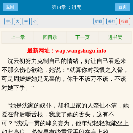
返回
第14章 ：诅咒
首页
字:
大
中
小
护眼
关灯
报错
上一章
回目录
下一页
进书架
最新网址：wap.wangshugu.info
沈云初努力克制自己的情绪，好让自己看起来
不那么伤心欲绝，她说：“就算你对我恨之入骨，
可是周嬷嬷她是无辜的，你千不该万不该，不该
对她下手。”
“她是沈家的奴仆，却和卫家的人牵扯不清，她
爱在背后嚼舌根，我废了她的舌头，这有不
可？”沈砚一贯的肆意妄为，他年纪轻轻就能坐上
如此高位，必然是有些雷霆手段在身上的。