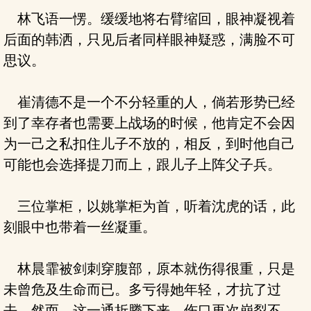
林飞语一愣。缓缓地将右臂缩回，眼神凝视着
后面的韩洒，只见后者同样眼神疑惑，满脸不可
思议。
崔清德不是一个不分轻重的人，倘若形势已经
到了幸存者也需要上战场的时候，他肯定不会因
为一己之私扣住儿子不放的，相反，到时他自己
可能也会选择提刀而上，跟儿子上阵父子兵。
三位掌柜，以姚掌柜为首，听着沈虎的话，此
刻眼中也带着一丝凝重。
林晨霏被剑刺穿腹部，原本就伤得很重，只是
未曾危及生命而已。多亏得她年轻，才抗了过
去。然而，这一通折腾下来，伤口再次崩裂不