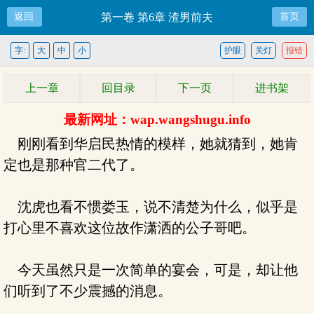
返回
第一卷 第6章 渣男前夫
首页
字:
大
中
小
护眼
关灯
报错
上一章
回目录
下一页
进书架
最新网址：wap.wangshugu.info
刚刚看到华启民热情的模样，她就猜到，她肯
定也是那种官二代了。
沈虎也看不惯娄玉，说不清楚为什么，似乎是
打心里不喜欢这位故作潇洒的公子哥吧。
今天虽然只是一次简单的宴会，可是，却让他
们听到了不少震撼的消息。