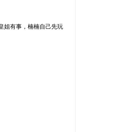
皇姐有事，楠楠自己先玩
”