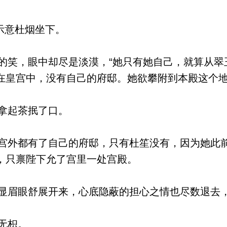
示意杜烟坐下。
笑，眼中却尽是淡漠，“她只有她自己，就算从翠
在皇宫中，没有自己的府邸。她欲攀附到本殿这个地
拿起茶抿了口。
外都有了自己的府邸，只有杜笙没有，因为她此
，只禀陛下允了宫里一处宫殿。
眉眼舒展开来，心底隐蔽的担心之情也尽数退去，
无枳。