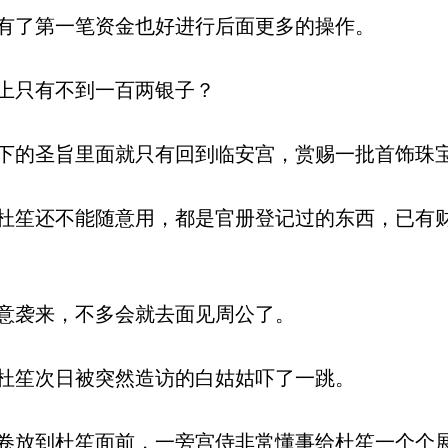
有了第一笔资金也好进行后面更多的操作。
上只有不到一百两银子？
的圣旨里面就只有回到临安宫，赏赐一批首饰珠
笙还不能随意用，都是官册登记过的东西，已有
意袭来，不多会就去面见周公了。
杜笙次日被突然造访的白姑姑吓了一跳。
放到杜笙面前，一旁宫侍非常懂事给杜笙一个个