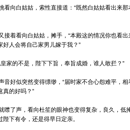
看向白姑姑，索性直接道：“既然白姑姑看出来那
接着看向白姑姑，摊手，“本殿这的情况你也看出
家好人会将自己家男儿嫁于我？”
皇家的不是，陛下下旨，奉旨成婚，谁人敢拦？”
音好似突然变得缥缈，“届时家不合心怨难平，相
这真的好吗？”
噤了声，看向杜笙的眼神也变得复杂，良久，低掩
过陛下有令，还是得早日定亲。