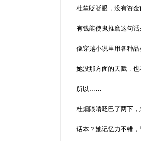
杜笙眨眨眼，没有资金
有钱能使鬼推磨这句话是
像穿越小说里用各种品
她没那方面的天赋，也
所以……
杜烟眼睛眨巴了两下，
话本？她记忆力不错，早