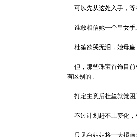
可以先从这处入手，等
谁敢相信她一个皇女手
杜笙欲哭无泪，她母皇下
但，那些珠宝首饰目前杜
有区别的。
打定主意后杜笙就觉困
不过计划赶不上变化，
只见白姑姑将一大摞画卷