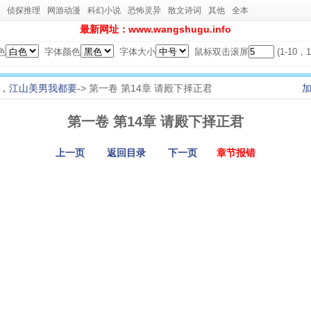
侦探推理
网游动漫
科幻小说
恐怖灵异
散文诗词
其他
全本
最新网址：www.wangshugu.info
色
字体颜色
字体大小
鼠标双击滚屏
(1-10
，江山美男我都要
-> 第一卷 第14章 请殿下择正君
第一卷 第14章 请殿下择正君
上一页
返回目录
下一页
章节报错