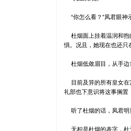
“你怎么看？”凤君眼神
杜烟面上挂着温润和煦的
惧。况且，她现在也还只
杜烟低敛眉目，从手边
目前及笄的所有皇女在宫
礼部也下意识将这事搁置
听了杜烟的话，凤君明显
无枳是杜烟的表字，杜