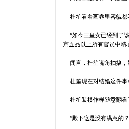
杜笙看着画卷里容貌都不
“如今三皇女已经到了该
京五品以上所有官员中精
闻言，杜笙嘴角抽搐，
杜笙现在对结婚这件事
杜笙装模作样随意翻看了
“殿下这是没有满意的？