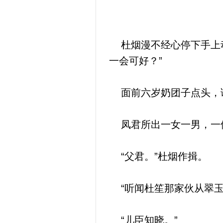
杜烟漫不经心停下手上动
一会可好？”
面前六岁奶团子点头，语
凤君所出一女一男，一位
“父君。”杜烟作揖。
“听闻杜笙那家伙从翠玉
“儿臣知晓。”