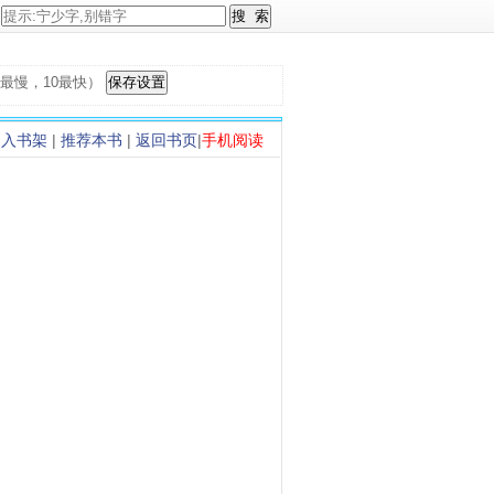
，1最慢，10最快）
加入书架
|
推荐本书
|
返回书页
|
手机阅读