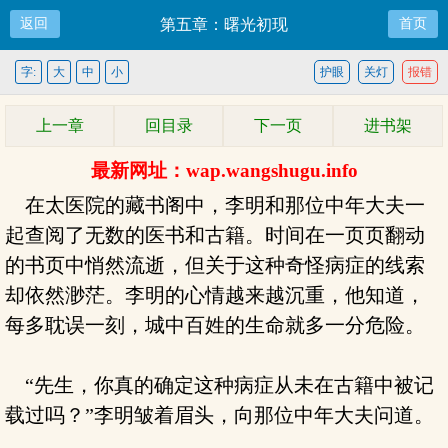
返回
第五章：曙光初现
首页
字:
大
中
小
护眼
关灯
报错
上一章
回目录
下一页
进书架
最新网址：wap.wangshugu.info
在太医院的藏书阁中，李明和那位中年大夫一
起查阅了无数的医书和古籍。时间在一页页翻动
的书页中悄然流逝，但关于这种奇怪病症的线索
却依然渺茫。李明的心情越来越沉重，他知道，
每多耽误一刻，城中百姓的生命就多一分危险。
“先生，你真的确定这种病症从未在古籍中被记
载过吗？”李明皱着眉头，向那位中年大夫问道。