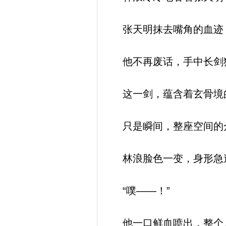
张天明抹去嘴角的血迹，
他不再废话，手中长剑猛
这一剑，蕴含着玄骨境
只是瞬间，整座空间的
林浪脸色一变，身形急速
“噗——！”
他一口鲜血喷出，整个