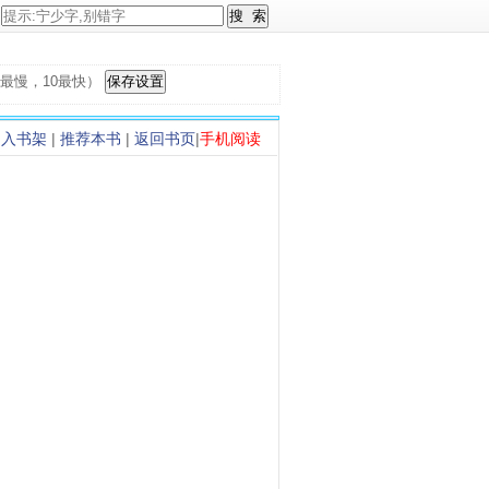
，1最慢，10最快）
加入书架
|
推荐本书
|
返回书页
|
手机阅读