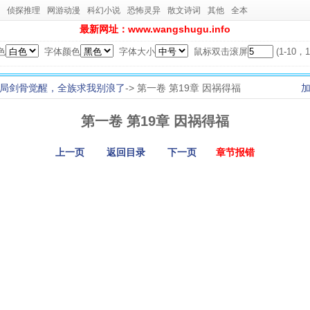
侦探推理
网游动漫
科幻小说
恐怖灵异
散文诗词
其他
全本
最新网址：www.wangshugu.info
色
字体颜色
字体大小
鼠标双击滚屏
(1-10
局剑骨觉醒，全族求我别浪了
-> 第一卷 第19章 因祸得福
第一卷 第19章 因祸得福
上一页
返回目录
下一页
章节报错