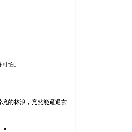
得可怕。
骨境的林浪，竟然能逼退玄
。”