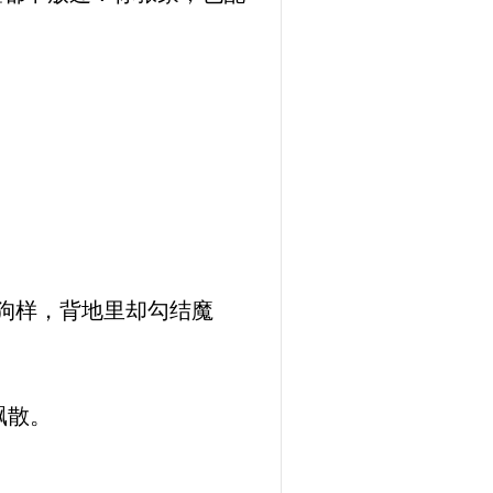
狗样，背地里却勾结魔
飘散。