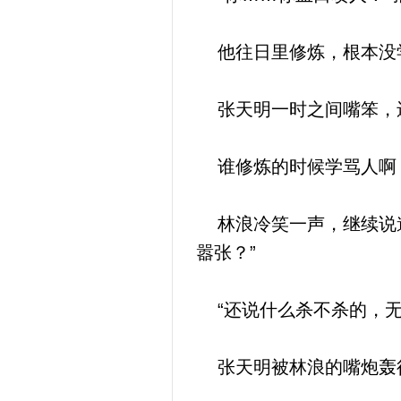
他往日里修炼，根本没
张天明一时之间嘴笨，
谁修炼的时候学骂人啊
林浪冷笑一声，继续说道
嚣张？”
“还说什么杀不杀的，无
张天明被林浪的嘴炮轰得