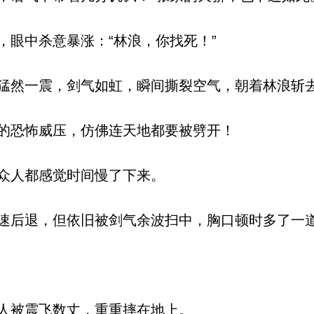
眼中杀意暴涨：“林浪，你找死！”
然一震，剑气如虹，瞬间撕裂空气，朝着林浪斩
的恐怖威压，仿佛连天地都要被劈开！
众人都感觉时间慢了下来。
后退，但依旧被剑气余波扫中，胸口顿时多了一
人被震飞数丈，重重摔在地上。