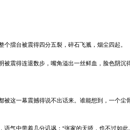
个擂台被震得四分五裂，碎石飞溅，烟尘四起。
被震得连退数步，嘴角溢出一丝鲜血，脸色阴沉
被这一幕震撼得说不出话来。谁能想到，一个尘
语气中带着几分讥讽：“张家的天骄，也不过如此