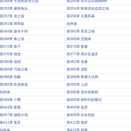
第349章 七贤和真理之国
第350章 你可以叫我father
第353章 麻辣兔头
第354章 暗精灵的边境之地
第357章 龙之国
第358章 元素风暴
第361章 师和徒
拉跨条
第364章 版本不同
第365章 英灵之秘
第368章 春之地
第369章 挖掘者
第372章 换子
第373章 救援
第376章 猎龙
第377章 席尔瓦迪罗
第380章 追猎
第381章 龙巢
第384章 万能元素
第385章 进阶
第388章 苏醒
第389章 再遇大法师
第392章 欢笑牧者
第393章 上进
拉跨条
第396章 意外的收获
第399章 小鹰
第400章 新时代的曙光
第403章 家族
第404章 改变
第407章 抽错卡池
第408章 生命危机
第411章 复苏
第412章 揭穿
拉跨条
第415章 新家