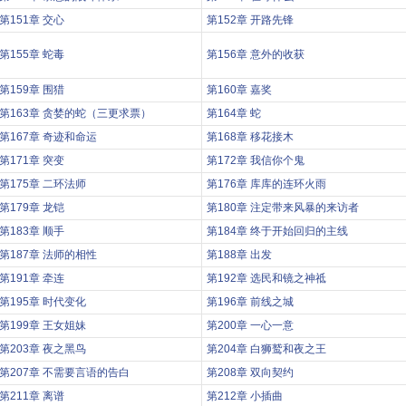
第151章 交心
第152章 开路先锋
第155章 蛇毒
第156章 意外的收获
第159章 围猎
第160章 嘉奖
第163章 贪婪的蛇（三更求票）
第164章 蛇
第167章 奇迹和命运
第168章 移花接木
第171章 突变
第172章 我信你个鬼
第175章 二环法师
第176章 库库的连环火雨
第179章 龙铠
第180章 注定带来风暴的来访者
第183章 顺手
第184章 终于开始回归的主线
第187章 法师的相性
第188章 出发
第191章 牵连
第192章 选民和镜之神祗
第195章 时代变化
第196章 前线之城
第199章 王女姐妹
第200章 一心一意
第203章 夜之黑鸟
第204章 白狮鹫和夜之王
第207章 不需要言语的告白
第208章 双向契约
第211章 离谱
第212章 小插曲