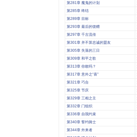
第281章 魔鬼的计划
第285章 终结
第289章 目标
第293章 最后的馈赠
第297章 千古流传
第301章 并不算忠诚的盟友
第305章 失落的三日
第309章 和平之歌
第313章 你敢吗？
第317章 意外之“喜”
第321章 巧合
第325章 节庆
第329章 三相之主
第332章 门组织
第336章 自我约束
第340章 誓约骑士
第344章 外来者