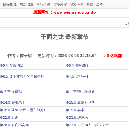
侦探推理
网游动漫
科幻小说
恐怖灵异
散文诗词
其他
全本
最新网址：www.wangshugu.info
千面之龙 最新章节
作者：柿子鲸 更新时间：2026-08-06 22:13:54
↓直达底部
第2章 英魂图鉴
第3章 誓约骑士
第6章 终于被想起的主线任务
第7章 过渡一下
第10章 专案组
第11章 嗨，穿越者
第14章 诈骗老手
第15章 真随机吗？
第18章 圣剑.斩邪（盟主加更）
第19章 各家
第22章 开杀
第23章 继续杀
第26章 在商不言商
第27章 生而为人，我很荣幸