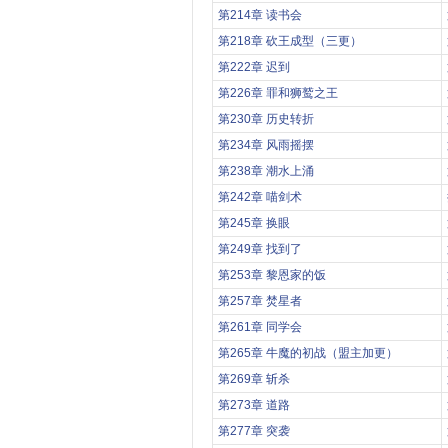
第214章 读书会
第218章 砍王成型（三更）
第222章 迟到
第226章 罪和狮鹫之王
第230章 历史转折
第234章 风雨摇摆
第238章 潮水上涌
第242章 喵剑术
第245章 换眼
第249章 找到了
第253章 黎恩家的饭
第257章 焚星者
第261章 同学会
第265章 牛魔的初战（盟主加更）
第269章 斩杀
第273章 道路
第277章 突袭