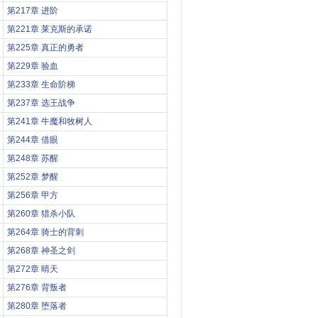
第217章 进阶
第221章 莱克斯的承诺
第225章 真正的勇者
第229章 验血
第233章 生命阶梯
第237章 选王战争
第241章 牛魔和牧树人
第244章 借眼
第248章 苏醒
第252章 梦醒
第256章 甲方
第260章 猎杀小队
第264章 骑士的背刺
第268章 神圣之剑
第272章 晴天
第276章 背叛者
第280章 堕落者