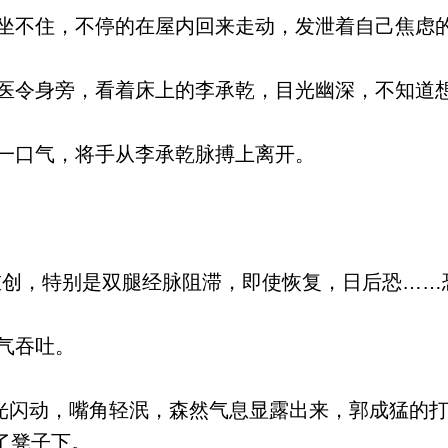
不住，不停的在屋内回来走动，发泄着自己焦虑
令身旁，看着床上的李承乾，目光幽深，不知道
一口气，将手从李承乾脉搏上离开。
创，特别是双腿经脉阻滞，即使恢复，日后恐……
气吞吐。
光闪动，嘴角轻泯，森然气息显露出来，郭成猛的
了凳子下。