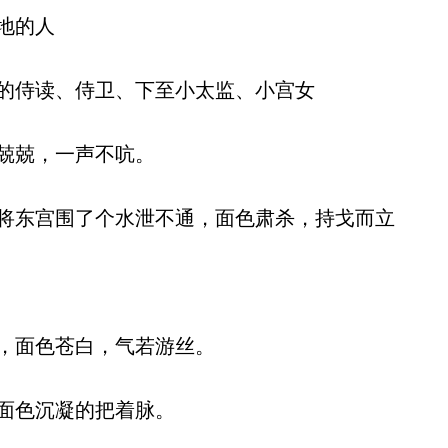
地的人
的侍读、侍卫、下至小太监、小宫女
兢兢，一声不吭。
东宫围了个水泄不通，面色肃杀，持戈而立
，面色苍白，气若游丝。
面色沉凝的把着脉。