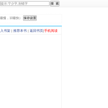
，1最慢，10最快）
加入书架
|
推荐本书
|
返回书页
|
手机阅读