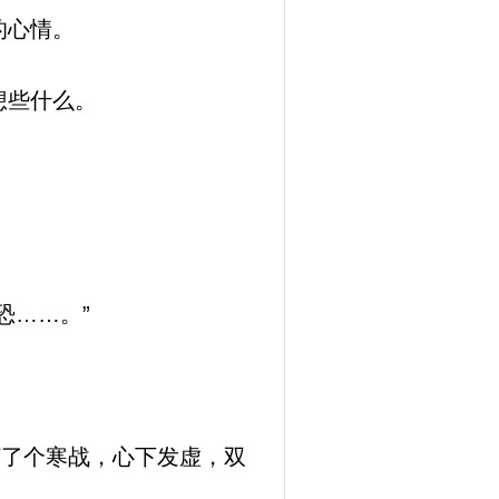
的心情。
想些什么。
恐……。”
打了个寒战，心下发虚，双