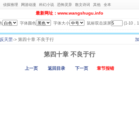
侦探推理
网游动漫
科幻小说
恐怖灵异
散文诗词
其他
全本
最新网址：www.wangshugu.info
色
字体颜色
字体大小
鼠标双击滚屏
(1-10
反天罡
-> 第四十章 不良于行
第四十章 不良于行
上一页
返回目录
下一页
章节报错