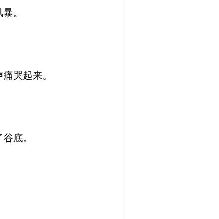
风暴。
声痛哭起来。
了谷底。