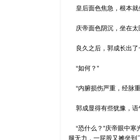
皇后面色焦急，根本就坐
庆帝面色阴沉，坐在太医
良久之后，郭成长出了
“如何？”
“内腑损伤严重，经脉重
郭成显得有些犹豫，语
“恐什么？”庆帝眼中寒
腿无力，一屁股又摊坐到