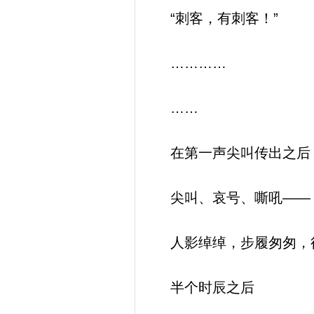
“刺客，有刺客！”
…………
……
在第一声尖叫传出之后
尖叫、哀号、嘶吼——
人影绰绰，步履匆匆，
半个时辰之后