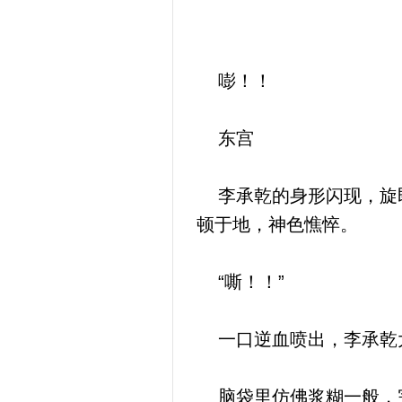
嘭！！
东宫
李承乾的身形闪现，旋即
顿于地，神色憔悴。
“嘶！！”
一口逆血喷出，李承乾大
脑袋里仿佛浆糊一般，完