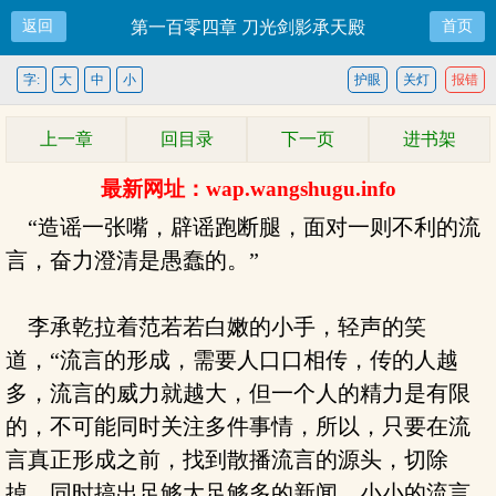
返回
第一百零四章 刀光剑影承天殿
首页
字:
大
中
小
护眼
关灯
报错
上一章
回目录
下一页
进书架
最新网址：wap.wangshugu.info
“造谣一张嘴，辟谣跑断腿，面对一则不利的流
言，奋力澄清是愚蠢的。”
李承乾拉着范若若白嫩的小手，轻声的笑
道，“流言的形成，需要人口口相传，传的人越
多，流言的威力就越大，但一个人的精力是有限
的，不可能同时关注多件事情，所以，只要在流
言真正形成之前，找到散播流言的源头，切除
掉，同时搞出足够大足够多的新闻，小小的流言