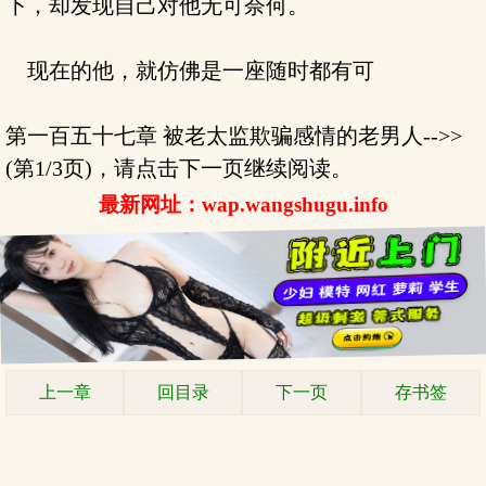
下，却发现自己对他无可奈何。
现在的他，就仿佛是一座随时都有可
第一百五十七章 被老太监欺骗感情的老男人-->>
(第1/3页)，请点击下一页继续阅读。
最新网址：wap.wangshugu.info
上一章
回目录
下一页
存书签