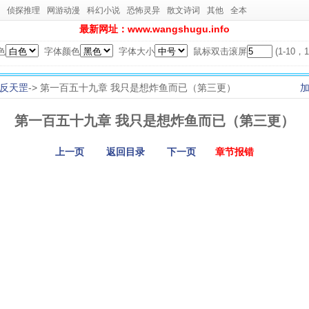
侦探推理
网游动漫
科幻小说
恐怖灵异
散文诗词
其他
全本
最新网址：www.wangshugu.info
色
字体颜色
字体大小
鼠标双击滚屏
(1-10
反天罡
-> 第一百五十九章 我只是想炸鱼而已（第三更）
第一百五十九章 我只是想炸鱼而已（第三更）
上一页
返回目录
下一页
章节报错