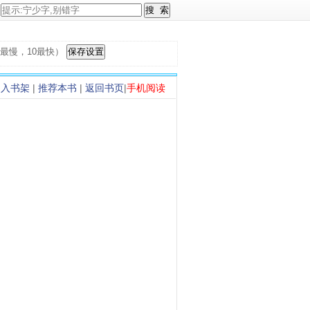
，1最慢，10最快）
加入书架
|
推荐本书
|
返回书页
|
手机阅读