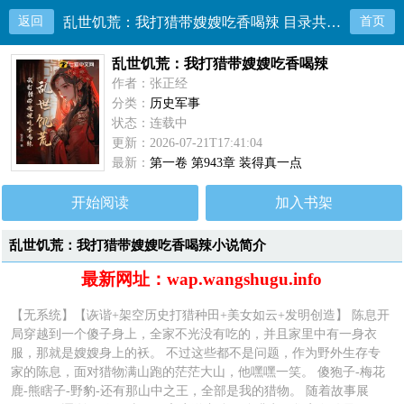
返回
乱世饥荒：我打猎带嫂嫂吃香喝辣 目录共943章
首页
乱世饥荒：我打猎带嫂嫂吃香喝辣
作者：张正经
分类：
历史军事
状态：连载中
更新：2026-07-21T17:41:04
最新：
第一卷 第943章 装得真一点
开始阅读
加入书架
乱世饥荒：我打猎带嫂嫂吃香喝辣小说简介
最新网址：wap.wangshugu.info
【无系统】【诙谐+架空历史打猎种田+美女如云+发明创造】 陈息开
局穿越到一个傻子身上，全家不光没有吃的，并且家里中有一身衣
服，那就是嫂嫂身上的袄。 不过这些都不是问题，作为野外生存专
家的陈息，面对猎物满山跑的茫茫大山，他嘿嘿一笑。 傻狍子-梅花
鹿-熊瞎子-野豹-还有那山中之王，全部是我的猎物。 随着故事展