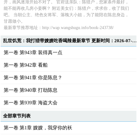
开，画风逐渐开始不对了。 官府送亲队：陈猎户，您家条件最好，
能不能再收几房小妾啊？ 附近美女们：陈猎户，求求你，收了我们
吧。 当朝公主、绝色女将军、落魄大小姐，为了能陪在陈息身边，
甘愿做小。
最新章节推荐地址：
http://wap.wangshugu.info/book-243738/
乱世饥荒：我打猎带嫂嫂吃香喝辣最新章节 更新时间：2026-07-21T17:41:04
第一卷 第943章 装得真一点
第一卷 第942章 看船
第一卷 第941章 你是陈息？
第一卷 第940章 打劫陈息
第一卷 第939章 海盗大会
全部章节列表
第一卷 第1章 嫂嫂，我穿你的袄