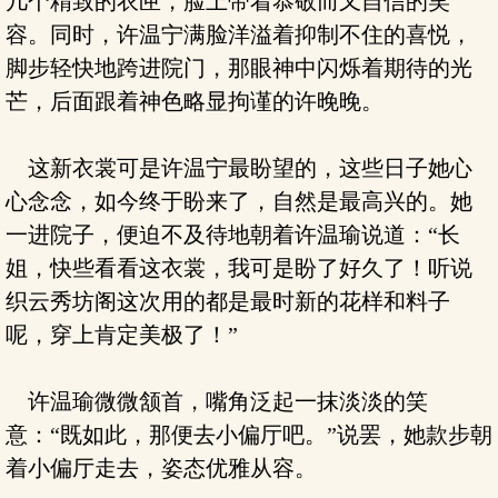
几个精致的衣匣，脸上带着恭敬而又自信的笑
容。同时，许温宁满脸洋溢着抑制不住的喜悦，
脚步轻快地跨进院门，那眼神中闪烁着期待的光
芒，后面跟着神色略显拘谨的许晚晚。
这新衣裳可是许温宁最盼望的，这些日子她心
心念念，如今终于盼来了，自然是最高兴的。她
一进院子，便迫不及待地朝着许温瑜说道：“长
姐，快些看看这衣裳，我可是盼了好久了！听说
织云秀坊阁这次用的都是最时新的花样和料子
呢，穿上肯定美极了！”
许温瑜微微颔首，嘴角泛起一抹淡淡的笑
意：“既如此，那便去小偏厅吧。”说罢，她款步朝
着小偏厅走去，姿态优雅从容。