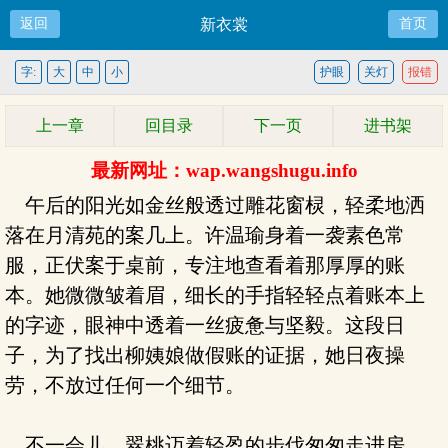
返回
新衣裳
首页
字:
大
中
小
护眼
关灯
报错
上一章
回目录
下一页
进书架
最新网址：wap.wangshugu.info
午后的阳光如金丝般透过雕花窗棂，轻柔地洒
落在月清苑的案几上。许温瑜身着一袭素色常
服，正伏案于桌前，专注地查看着那厚厚的账
本。她微微皱着眉，细长的手指轻轻点着账本上
的字迹，眼神中透着一丝疲惫与坚毅。这段日
子，为了找出柳姨娘做假账的证据，她日夜操
劳，不放过任何一个细节。
不一会儿，翠桃迈着轻盈的步伐匆匆走进房