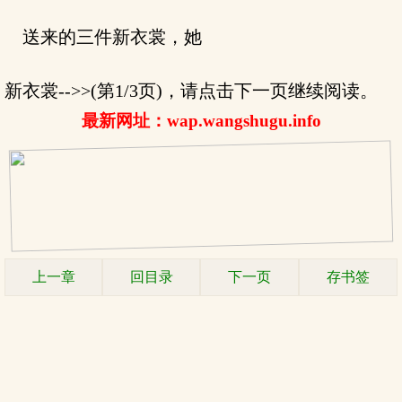
送来的三件新衣裳，她
新衣裳-->>(第1/3页)，请点击下一页继续阅读。
最新网址：wap.wangshugu.info
上一章
回目录
下一页
存书签