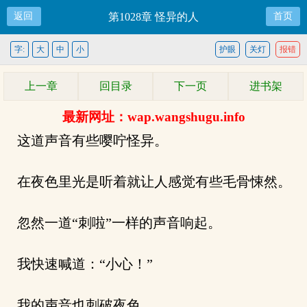
返回
第1028章 怪异的人
首页
字:
大
中
小
护眼
关灯
报错
上一章
回目录
下一页
进书架
最新网址：wap.wangshugu.info
这道声音有些嘤咛怪异。
在夜色里光是听着就让人感觉有些毛骨悚然。
忽然一道“刺啦”一样的声音响起。
我快速喊道：“小心！”
我的声音也刺破夜色。