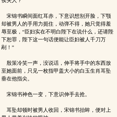
侯夫人？”
宋锦书瞬间面红耳赤，下意识想别开脸，下颚
却被男人的手用力扼住，动弹不得，她只觉得羞
辱至极，“臣妇实在不明白陛下在说什么，还请陛
下恕罪，陛下这一句话便能让臣妇被人千刀万
剐！”
殷策冷笑一声，没说话，伸手将手中的东西放
至她面前，只见一枚指甲盖大小的白玉生肖耳坠
垂在他指尖。
宋锦书神色一变，下意识伸手去抢。
耳坠却顿时被男人收回，宋锦书抬眸，便对上