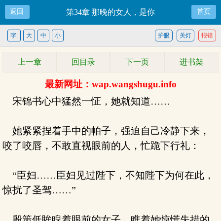
返回
第34章 那晚的女人，是你
首页
字:
大
中
小
护眼
关灯
报错
上一章
回目录
下一页
进书架
最新网址：wap.wangshugu.info
宋锦书心中猛然一怔，她就知道……
她紧紧捏着手中的帕子，强迫自己冷静下来，
咬了咬唇，不敢直视眼前的人，忙跪下行礼：
“臣妇……臣妇见过陛下，不知陛下为何在此，
惊扰了圣驾……”
殷策低眸睨着眼前的女子，瞧着她惊慌失措的