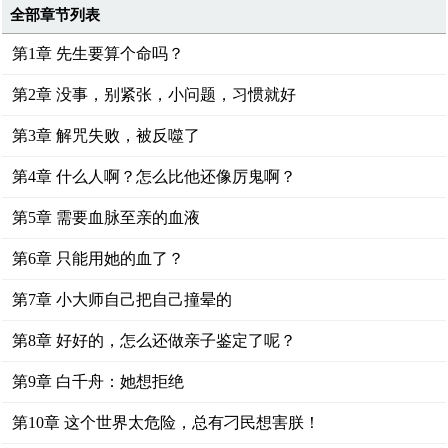
全部章节列表
第1章 先生要算个命吗？
第2章 没事，别紧张，小问题，习惯就好
第3章 解咒失败，被反噬了
第4章 什么人啊？怎么比他还像厉鬼啊？
第5章 需要血脉至亲的血液
第6章 只能用她的血了？
第7章 小大师自己把自己撞晕的
第8章 好好的，怎么还做亲子鉴定了呢？
第9章 白千舟：她想拒绝
第10章 这个世界太危险，总有刁民想害朕！