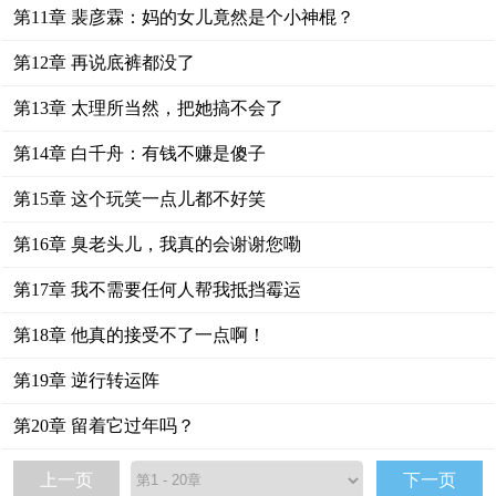
第11章 裴彦霖：妈的女儿竟然是个小神棍？
第12章 再说底裤都没了
第13章 太理所当然，把她搞不会了
第14章 白千舟：有钱不赚是傻子
第15章 这个玩笑一点儿都不好笑
第16章 臭老头儿，我真的会谢谢您嘞
第17章 我不需要任何人帮我抵挡霉运
第18章 他真的接受不了一点啊！
第19章 逆行转运阵
第20章 留着它过年吗？
上一页
下一页