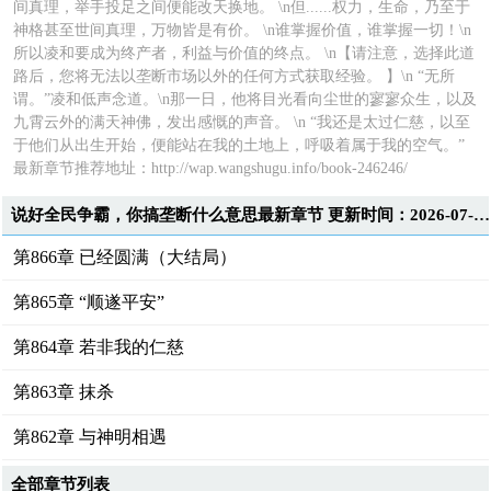
间真理，举手投足之间便能改天换地。 \n但......权力，生命，乃至于
神格甚至世间真理，万物皆是有价。 \n谁掌握价值，谁掌握一切！\n
所以凌和要成为终产者，利益与价值的终点。 \n【请注意，选择此道
路后，您将无法以垄断市场以外的任何方式获取经验。 】\n “无所
谓。”凌和低声念道。\n那一日，他将目光看向尘世的寥寥众生，以及
九霄云外的满天神佛，发出感慨的声音。 \n “我还是太过仁慈，以至
于他们从出生开始，便能站在我的土地上，呼吸着属于我的空气。”
最新章节推荐地址：
http://wap.wangshugu.info/book-246246/
说好全民争霸，你搞垄断什么意思最新章节 更新时间：2026-07-09T14:39:39
第866章 已经圆满（大结局）
第865章 “顺遂平安”
第864章 若非我的仁慈
第863章 抹杀
第862章 与神明相遇
全部章节列表