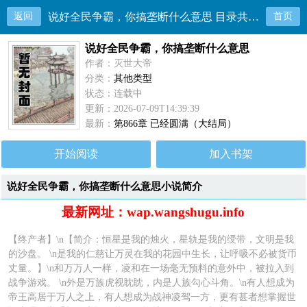
返回
说好全民争霸，你搞垄断什么意思 目录共866章
首页
说好全民争霸，你搞垄断什么意思
作者：灭世大帝
分类：
其他类型
状态：连载中
更新：2026-07-09T14:39:39
最新：
第866章 已经圆满（大结局）
开始阅读
加入书架
说好全民争霸，你搞垄断什么意思小说简介
最新网址：wap.wangshugu.info
【终产者】\n【简介：恒星是我的烛火，星轨是我的绶带，文明是我
的沙盘。 \n是我的仁慈让万灵在我的花园中生长，让呼吸不必被货币
丈量。】\n和万万人一样，凌和在一场毫无预料的意外中，被拉入到
战争游戏。 \n外是万族虎视眈眈，内是人族勾心斗角。\n有人想成为
帝王高居于万人之上，有人想成为战神凌驾一方，更有甚者想掌握世