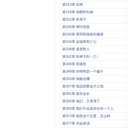
第314章 应聘
第318章 地图和礼物
第322章 拆房子
第326章 神印忽悠
第330章 黑羽部落收到邀请
第334章 金钱草和三七
第338章 退货野人
第342章 初来乍到（三）
第346章 部落歌
第349章 你明明是一个骗子
第353章 神殿在哪
第357章 我还想要这片土地
第361章 南宫会长
第365章 他们，又变强了
第369章 我们不会放弃任何一个人
第373章 我坐这个位置，怎么样
第377章 开始表演