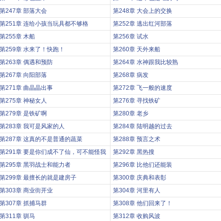
第247章 部落大会
第248章 大会上的交换
第251章 连给小孩当玩具都不够格
第252章 逃出红河部落
第255章 木船
第256章 试水
第259章 水来了！快跑！
第260章 天外来船
第263章 偶遇和预防
第264章 水神跟我比较熟
第267章 向阳部落
第268章 病发
第271章 曲晶晶出事
第272章 飞一般的速度
第275章 神秘女人
第276章 寻找铁矿
第279章 是铁矿啊
第280章 老乡
第283章 我可是风家的人
第284章 陆明越的过去
第287章 这真的不是普通的蔬菜
第288章 预言之术
第291章 要是你们成不了仙，可不能怪我
第292章 黑热搜
第295章 黑羽战士和能力者
第296章 比他们还能装
第299章 最擅长的就是建房子
第300章 庆典和表彰
第303章 商业街开业
第304章 河里有人
第307章 抓捕马群
第308章 他们回来了！
第311章 驯马
第312章 收购风波