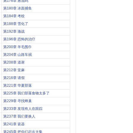
第176章 葱油鸡
第180章 冰面捕鱼
第184章 考校
第188章 雪化了
第192章 激战
第196章 恐怖的治疗
第200章 羊毛围巾
第204章 山路车祸
第208章 道谢
第212章 亚麻
第216章 请假
第221章 华夏部落
第225章 我们部落食物太多了
第229章 寻找蜂巢
第233章 发现有人在跟踪
第237章 我们要换人
第241章 瓷器
第245章 把你们赶出大集