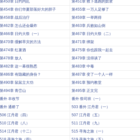
第450章 日灼内乱
第451章 救下逃跑的奴隶
第454章 你们华夏部落好大的胆子
第455章 一万人足够了
第458章 战后治疗
第459章 一举两得
第462章 怎么还会爆炸
第463章 兵败如山倒
第466章 日灼大祭（一）
第467章 日灼大祭（二）
第470章 缓解旱灾的方法
第471章 绑架
第474章 红薯酒
第475章 你也跟我一起去
第478章 放人
第479章 没得谈了
第482章 这一幕很熟悉
第483章 中毒
第486章 有隐藏的身份？
第487章 变了一个人一样
第490章 鼠鼠立大功
第491章 预约教堂
第494章 青峦山
第495章 正文完
番外 丰收节
番外 祭司班（一）
番外 通桥了
503 番外 江丹君（一）
506 江丹君（四）
507 江丹君（五）
510 江丹君（八）
511 江丹君（九）
514 江丹君（十二）
515 寻海之旅（一）
518 寻海之旅（四）
519 寻海之旅（五）