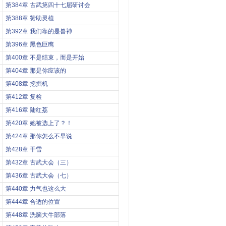
第384章 古武第四十七届研讨会
第388章 赞助灵植
第392章 我们靠的是兽神
第396章 黑色巨鹰
第400章 不是结束，而是开始
第404章 那是你应该的
第408章 挖掘机
第412章 复检
第416章 陆红荔
第420章 她被选上了？！
第424章 那你怎么不早说
第428章 干雪
第432章 古武大会（三）
第436章 古武大会（七）
第440章 力气也这么大
第444章 合适的位置
第448章 洗脑大牛部落