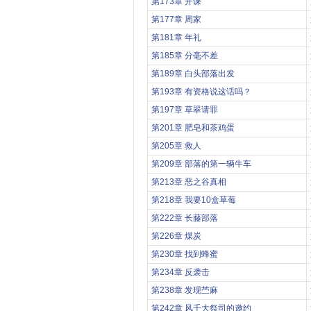
第173章 开课
第177章 周家
第181章 年礼
第185章 分毫不差
第189章 白头部落出发
第193章 有资格说这话吗？
第197章 草翠请罪
第201章 肥皂和茶鸡蛋
第205章 救人
第209章 部落的第一辆牛车
第213章 恶之谷真相
第218章 我要10盒草莓
第222章 长藤部落
第226章 煤炭
第230章 找到蜂蜜
第234章 反袭击
第238章 发现苎麻
第242章 风千大祭司的邀约