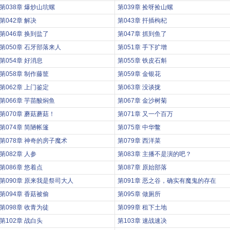
第038章 爆炒山坑螺
第039章 捡呀捡山螺
第042章 解决
第043章 扦插枸杞
第046章 换到盐了
第047章 抓到鱼了
第050章 石牙部落来人
第051章 手下扩增
第054章 好消息
第055章 铁皮石斛
第058章 制作藤筐
第059章 金银花
第062章 上门鉴定
第063章 没谈拢
第066章 芋苗酸焖鱼
第067章 金沙树菊
第070章 蘑菇蘑菇！
第071章 又一个百万
第074章 简陋帐篷
第075章 中华鳖
第078章 神奇的房子魔术
第079章 西洋菜
第082章 人参
第083章 主播不是演的吧？
第086章 悠着点
第087章 原始部落
第090章 原来我是祭司大人
第091章 恶之谷，确实有魔鬼的存在
第094章 香菇被偷
第095章 做厕所
第098章 收青为徒
第099章 租下土地
第102章 战白头
第103章 速战速决