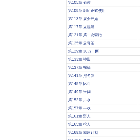
第105章 偷袭
第109章 厕所正式使用
第113章 展会开始
第117章 立规矩
第121章 第一次狩猎
第125章 云脊茶
第129章 30万一两
第133章 神殿
第137章 赐福
第141章 挖冬笋
第145章 比斗
第149章 米糊
第153章 排水
第157章 丰收
第161章 野人
第165章 挖人
第169章 城建计划