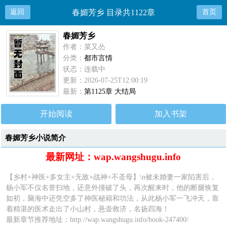
返回
春媚芳乡 目录共1122章
首页
春媚芳乡
作者：菜又怂
分类：
都市言情
状态：连载中
更新：2026-07-25T12:00:19
最新：
第1125章 大结局
开始阅读
加入书架
春媚芳乡小说简介
最新网址：wap.wangshugu.info
【乡村+神医+多女主+无敌+战神+不圣母】\n被未婚妻一家陷害后，
杨小军不仅名誉扫地，还意外撞破了头，再次醒来时，他的断腿恢复
如初，脑海中还凭空多了神医秘籍和功法，从此杨小军一飞冲天，靠
着精湛的医术走出了小山村，悬壶救济，名扬四海！
最新章节推荐地址：
http://wap.wangshugu.info/book-247400/