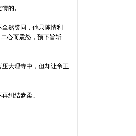
交情的。
不全然赞同，他只陈情利
己二心而震怒，预下旨斩
暂压大理寺中，但却让帝王
不再纠结盎柔。
。