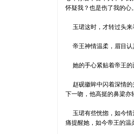
怀疑我？也是伤了我的心。
玉珺这时，才转过头来
帝王神情温柔，眉目认真
她的手心紧贴着帝王的
赵砚徽眸中闪着深情的光
下一吻，他高挺的鼻梁亦
玉珺有些恍惚，如今情形
痛提醒她，如今帝王的温