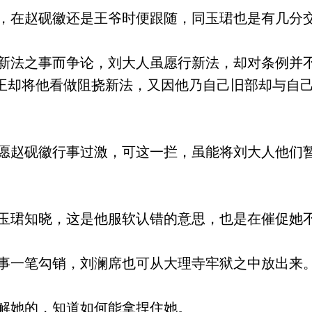
在赵砚徽还是王爷时便跟随，同玉珺也是有几分
法之事而争论，刘大人虽愿行新法，却对条例并
王却将他看做阻挠新法，又因他乃自己旧部却与自
赵砚徽行事过激，可这一拦，虽能将刘大人他们
珺知晓，这是他服软认错的意思，也是在催促她
一笔勾销，刘澜席也可从大理寺牢狱之中放出来
解她的，知道如何能拿捏住她。