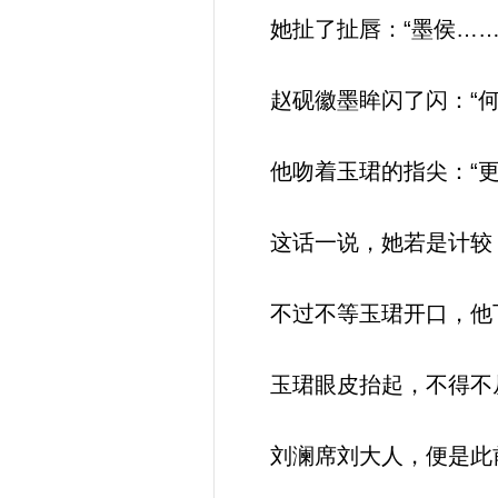
她扯了扯唇：“墨侯……
赵砚徽墨眸闪了闪：“何
他吻着玉珺的指尖：“更
这话一说，她若是计较
不过不等玉珺开口，他下
玉珺眼皮抬起，不得不
刘澜席刘大人，便是此