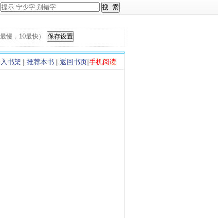
，1最慢，10最快）
加入书架
|
推荐本书
|
返回书页
|
手机阅读