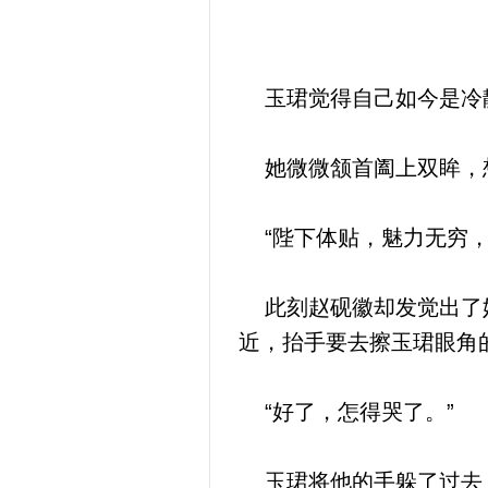
玉珺觉得自己如今是冷
她微微颔首阖上双眸，
“陛下体贴，魅力无穷，
此刻赵砚徽却发觉出了她
近，抬手要去擦玉珺眼角
“好了，怎得哭了。”
玉珺将他的手躲了过去