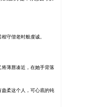
诺相守偕老时般虔诚。
又将薄唇凑近，在她手背落
有盎柔这个人，可心底的钝