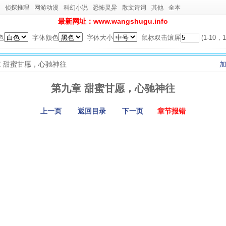
侦探推理
网游动漫
科幻小说
恐怖灵异
散文诗词
其他
全本
最新网址：www.wangshugu.info
色
字体颜色
字体大小
鼠标双击滚屏
(1-10
九章 甜蜜甘愿，心驰神往
第九章 甜蜜甘愿，心驰神往
上一页
返回目录
下一页
章节报错