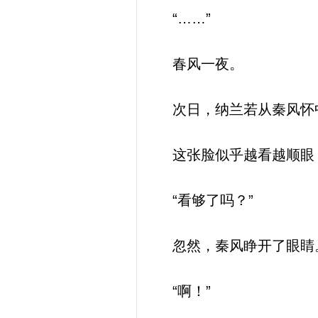
“……”
春风一夜。
次日，纳兰若从秦风怀中
这张脸似乎越看越顺眼，
“看够了吗？”
忽然，秦风睁开了眼睛
“啊！”