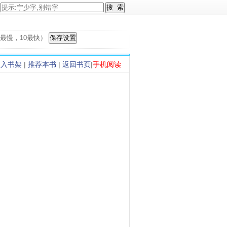
，1最慢，10最快）
加入书架
|
推荐本书
|
返回书页
|
手机阅读