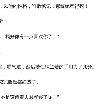
，以他的性格，谁敢惦记，那统统都得死！
养！
，我好像有一点喜欢你了！”
。
挑，霸气道，然后搂住纳兰若的手用力了几分。
若喊完脸颊都红透了。
不是该侍奉夫君就寝了呢！”