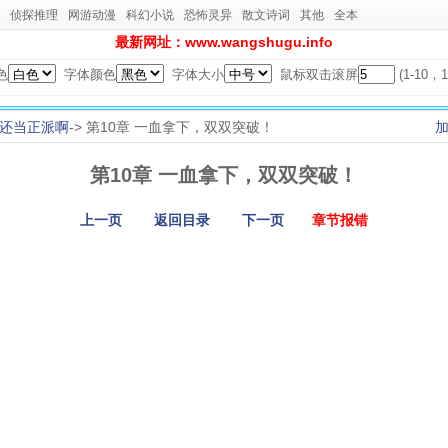
侦探推理
网游动漫
科幻小说
恐怖灵异
散文诗词
其他
全本
最新网址：www.wangshugu.info
色
字体颜色
字体大小
鼠标双击滚屏
(1-10
还当正派啊
-> 第10章 一血拿下，双双突破！
第10章 一血拿下，双双突破！
上一页
返回目录
下一页
章节报错