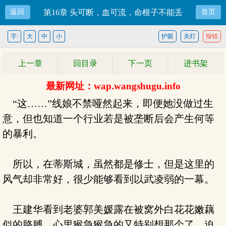
返回
第16章 头可断，血可流，命根子不能丢
首页
字:
大
中
小
护眼
关灯
报错
上一章
回目录
下一页
进书架
最新网址：wap.wangshugu.info
“这……”线娘不禁哑然起来，即便她没做过生
意，但也知道一个行业若是被垄断后会产生何等
的暴利。
所以，在蒂斯城，虽然都是修士，但是这里的
风气却非常好，很少能够看到以武凌弱的一幕。
王建华看到老婆郭美媛露在被窝外白花花嫩藕
似的胳膊，心里猴急猴急的又特别想那个了。迫