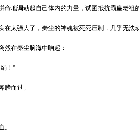
命地调动起自己体内的力量，试图抵抗霸皇老祖
在太强大了，秦尘的神魂被死死压制，几乎无法
突然在秦尘脑海中响起：
绢！”
奔腾而过。
血。