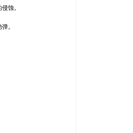
的侵蚀。
动弹。