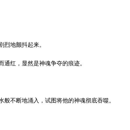
剧烈地颤抖起来。
而通红，显然是神魂争夺的痕迹。
般不断地涌入，试图将他的神魂彻底吞噬。