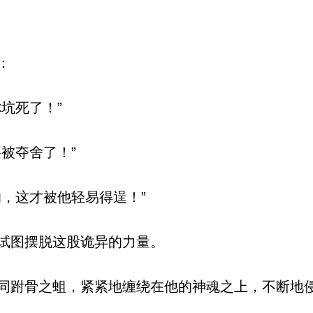
：
坑死了！”
被夺舍了！”
，这才被他轻易得逞！”
试图摆脱这股诡异的力量。
跗骨之蛆，紧紧地缠绕在他的神魂之上，不断地