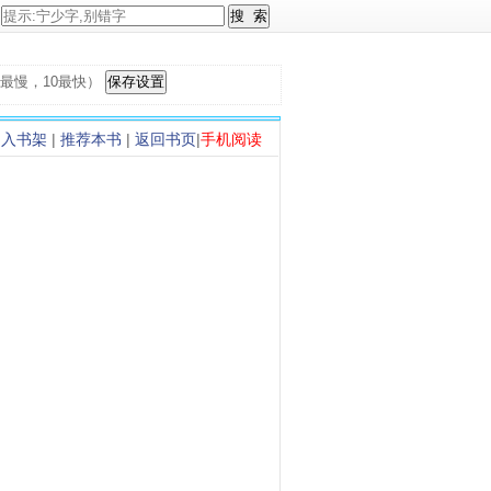
，1最慢，10最快）
加入书架
|
推荐本书
|
返回书页
|
手机阅读