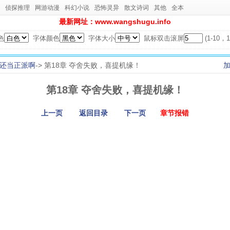
侦探推理
网游动漫
科幻小说
恐怖灵异
散文诗词
其他
全本
最新网址：www.wangshugu.info
色
字体颜色
字体大小
鼠标双击滚屏
(1-10
还当正派啊
-> 第18章 夺舍失败，喜提机缘！
第18章 夺舍失败，喜提机缘！
上一页
返回目录
下一页
章节报错