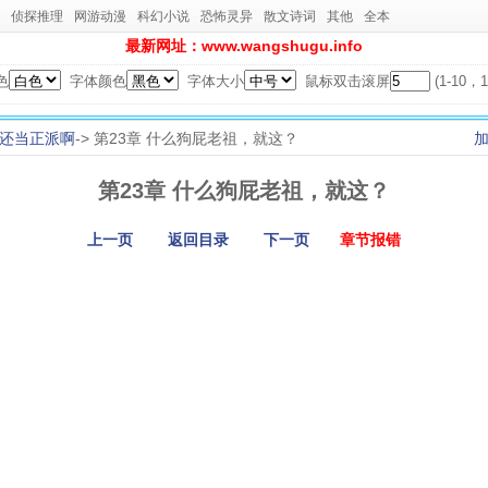
侦探推理
网游动漫
科幻小说
恐怖灵异
散文诗词
其他
全本
最新网址：www.wangshugu.info
色
字体颜色
字体大小
鼠标双击滚屏
(1-10
还当正派啊
-> 第23章 什么狗屁老祖，就这？
第23章 什么狗屁老祖，就这？
上一页
返回目录
下一页
章节报错