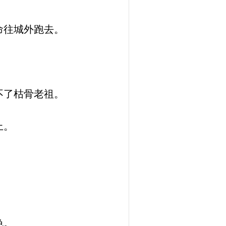
命往城外跑去。
不了枯骨老祖。
上。
色。