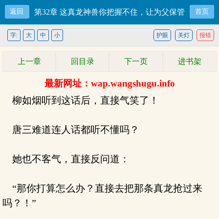
返回
第32章 这真龙神兽你把握不住，让为父保管
首页
字:
大
中
小
护眼
关灯
报错
上一章
回目录
下一页
进书架
最新网址：wap.wangshugu.info
柳如烟听到这话后，直接气笑了！
唐三难道连人话都听不懂吗？
她也不客气，直接反问道：
“那你打算怎么办？直接去把那条真龙抢过来
吗？！”