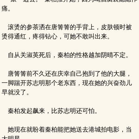
痛。
滚烫的参茶洒在唐箐箐的手背上，皮肤顿时被
烫得通红，疼得钻心，可她不敢叫出来。
自从关淑英死后，秦柏的性格越加阴晴不定。
唐箐箐前不久还在庆幸自己抱到了他的大腿，
一脚踹开苏志明那个老东西，现在她的兴奋劲儿
早就没了。
秦柏发起飙来，比苏志明还可怕。
她现在就盼着秦柏能把她送去港城拍电影，当
大明星。