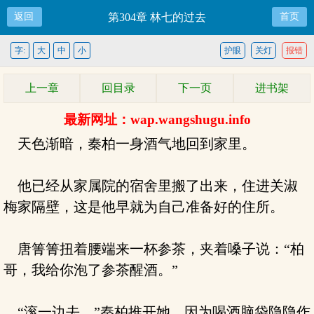
返回
第304章 林七的过去
首页
字:
大
中
小
护眼
关灯
报错
上一章
回目录
下一页
进书架
最新网址：wap.wangshugu.info
天色渐暗，秦柏一身酒气地回到家里。
他已经从家属院的宿舍里搬了出来，住进关淑
梅家隔壁，这是他早就为自己准备好的住所。
唐箐箐扭着腰端来一杯参茶，夹着嗓子说：“柏
哥，我给你泡了参茶醒酒。”
“滚一边去。”秦柏推开她，因为喝酒脑袋隐隐作