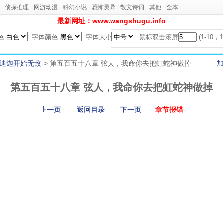
侦探推理
网游动漫
科幻小说
恐怖灵异
散文诗词
其他
全本
最新网址：www.wangshugu.info
色
字体颜色
字体大小
鼠标双击滚屏
(1-10
迪迦开始无敌
-> 第五百五十八章 弦人，我命你去把虹蛇神做掉
第五百五十八章 弦人，我命你去把虹蛇神做掉
上一页
返回目录
下一页
章节报错