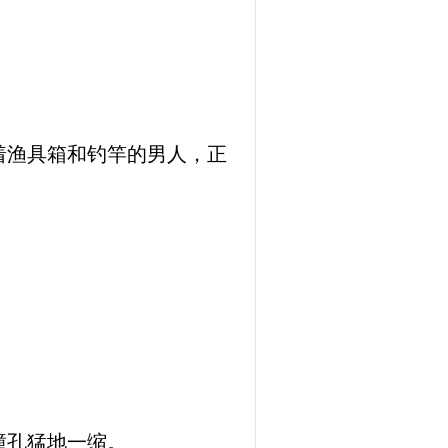
着渔具箱和钓竿的男人，正
。
瞳孔猛地一缩。