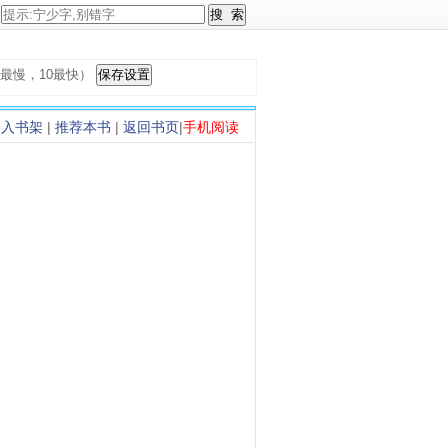
，1最慢，10最快）
加入书架
|
推荐本书
|
返回书页
|
手机阅读