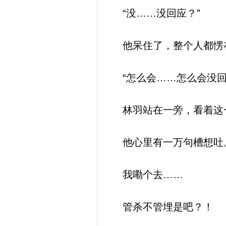
“没……没回应？”
他呆住了，整个人都愣在
“怎么会……怎么会没回
林羽站在一旁，看着这
他心里有一万句槽想吐
我嘞个去……
管杀不管埋是吧？！