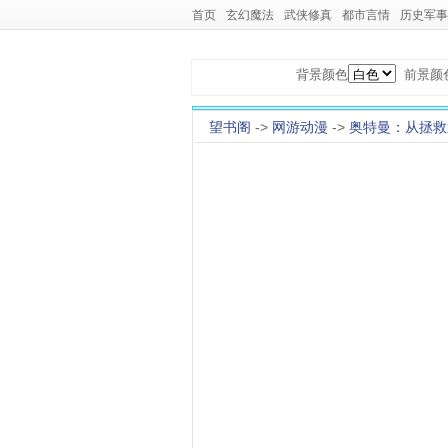
首页
玄幻魔法
武侠修真
都市言情
历史军事
背景颜色
前景颜
望书阁
->
网游动漫
->
奥特曼：从拯救