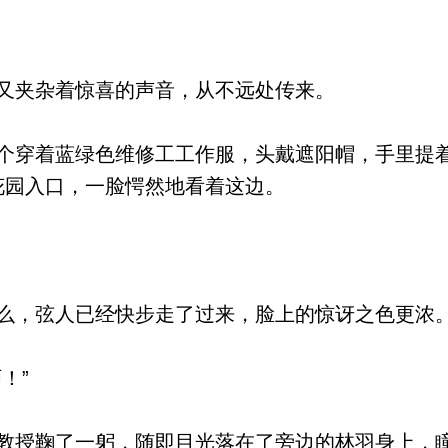
又夹杂着惊喜的声音，从不远处传来。
穿着蓝绿色维修工工作服，头戴遮阳帽，手里提
花园入口，一脸愕然地看着这边。
，弦人已经快步走了过来，脸上的惊讶之色更浓
！”
授鞠了一躬，随即目光落在了旁边的林羽身上，