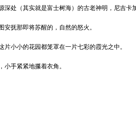
深处（其实就是富士树海）的古老神明，尼吉卡
图安抚那即将苏醒的，自然的怒火。
片小小的花园都笼罩在一片七彩的霞光之中。
，小手紧紧地攥着衣角。