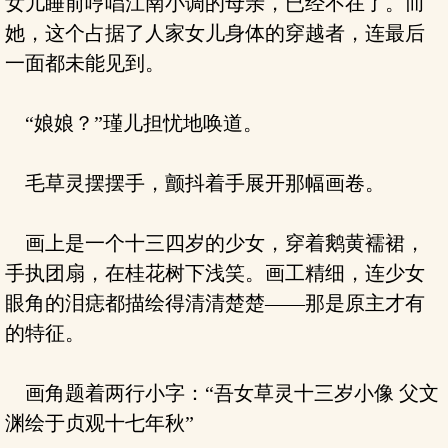
女儿睡前哼唱江南小调的母亲，已经不在了。而
她，这个占据了人家女儿身体的穿越者，连最后
一面都未能见到。
“娘娘？”瑾儿担忧地唤道。
毛草灵摆摆手，颤抖着手展开那幅画卷。
画上是一个十三四岁的少女，穿着鹅黄襦裙，
手执团扇，在桂花树下浅笑。画工精细，连少女
眼角的泪痣都描绘得清清楚楚——那是原主才有
的特征。
画角题着两行小字：“吾女草灵十三岁小像 父文
渊绘于贞观十七年秋”