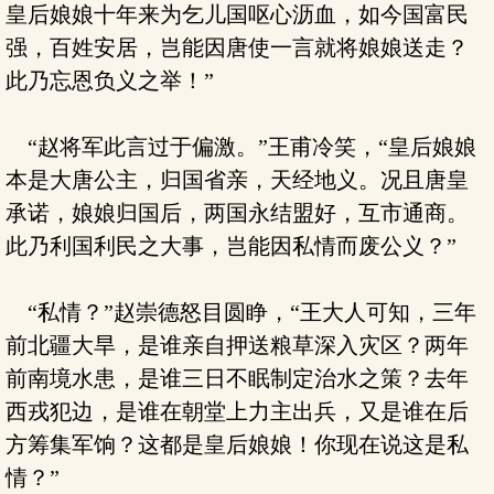
皇后娘娘十年来为乞儿国呕心沥血，如今国富民
强，百姓安居，岂能因唐使一言就将娘娘送走？
此乃忘恩负义之举！”
“赵将军此言过于偏激。”王甫冷笑，“皇后娘娘
本是大唐公主，归国省亲，天经地义。况且唐皇
承诺，娘娘归国后，两国永结盟好，互市通商。
此乃利国利民之大事，岂能因私情而废公义？”
“私情？”赵崇德怒目圆睁，“王大人可知，三年
前北疆大旱，是谁亲自押送粮草深入灾区？两年
前南境水患，是谁三日不眠制定治水之策？去年
西戎犯边，是谁在朝堂上力主出兵，又是谁在后
方筹集军饷？这都是皇后娘娘！你现在说这是私
情？”