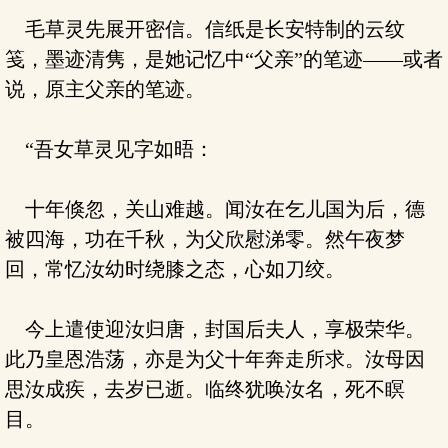
毛草灵先展开密信。信纸是长安特制的云纹
笺，墨迹清隽，是她记忆中“父亲”的笔迹——或者
说，原主父亲的笔迹。
“吾女草灵见字如晤：
十年倏忽，关山难越。闻汝在乞儿国为后，德
被四海，功在千秋，为父欣慰涕零。然午夜梦
回，常忆汝幼时绕膝之态，心如刀绞。
今上遣使迎汝归唐，封国后夫人，享极荣华。
此乃皇恩浩荡，亦是为父十年奔走所求。汝母因
思汝成疾，去岁已逝。临终犹唤汝名，死不瞑
目。