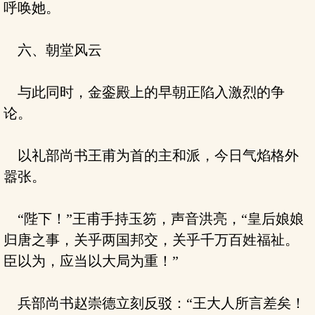
呼唤她。
六、朝堂风云
与此同时，金銮殿上的早朝正陷入激烈的争
论。
以礼部尚书王甫为首的主和派，今日气焰格外
嚣张。
“陛下！”王甫手持玉笏，声音洪亮，“皇后娘娘
归唐之事，关乎两国邦交，关乎千万百姓福祉。
臣以为，应当以大局为重！”
兵部尚书赵崇德立刻反驳：“王大人所言差矣！