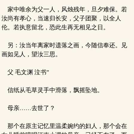
家中唯余为父一人，风烛残年，旦夕难保。若
汝尚有孝心，当速归长安，父子团聚，以全人
伦。若执意留北，恐此生再无相见之日。
另：汝当年离家时遗落之画，今随信奉还。见
画如见人，望汝三思。
父 毛文渊 泣书”
信纸从毛草灵手中滑落，飘摇坠地。
母亲……去世了？
那个在原主记忆里温柔婉约的妇人，那个会在