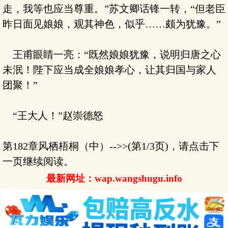
走，我等也应当尊重。”苏文卿话锋一转，“但老臣
昨日面见娘娘，观其神色，似乎……颇为犹豫。”
王甫眼睛一亮：“既然娘娘犹豫，说明归唐之心
未泯！陛下应当成全娘娘孝心，让其归国与家人
团聚！”
“王大人！”赵崇德怒
第182章风栖梧桐（中）-->>(第1/3页)，请点击下
一页继续阅读。
最新网址：wap.wangshugu.info