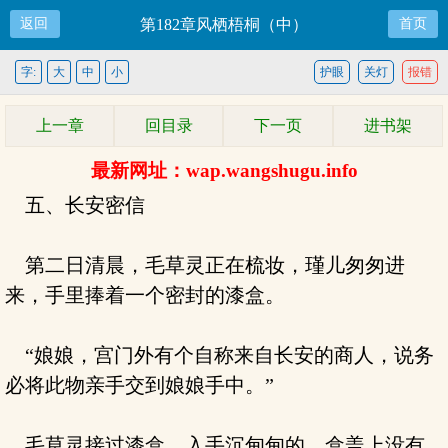
返回
第182章风栖梧桐（中）
首页
字:
大
中
小
护眼
关灯
报错
上一章
回目录
下一页
进书架
最新网址：wap.wangshugu.info
五、长安密信
第二日清晨，毛草灵正在梳妆，瑾儿匆匆进
来，手里捧着一个密封的漆盒。
“娘娘，宫门外有个自称来自长安的商人，说务
必将此物亲手交到娘娘手中。”
毛草灵接过漆盒，入手沉甸甸的。盒盖上没有